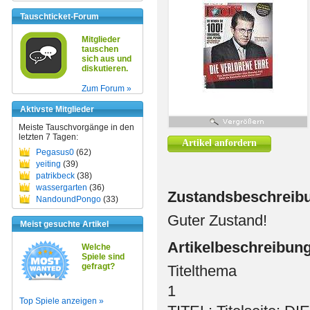
Tauschticket-Forum
Mitglieder
tauschen
sich aus und
diskutieren.
Zum Forum »
Aktivste Mitglieder
Meiste Tauschvorgänge in den
letzten 7 Tagen:
Artikel anfordern
Pegasus0
(62)
yeiting
(39)
patrikbeck
(38)
wassergarten
(36)
Zustandsbeschreib
NandoundPongo
(33)
Guter Zustand!
Meist gesuchte Artikel
Artikelbeschreibun
Welche
Spiele sind
gefragt?
Titelthema
1
Top Spiele anzeigen »