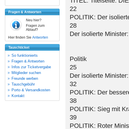
TITEL: Titelseite:
22
Fragen & Antworten
POLITIK: Der isoliert
Neu hier?
28
Fragen zum
Ablauf?
Der isolierte Ministe
Hier finden Sie
Antworten
Tauschticket
So funktionierts
Politik
Fragen & Antworten
25
Infos zur Ticketvergabe
Mitglieder suchen
Der isolierte Ministe
Freunde werben
32
Tauschgebühr
Porto & Versandkosten
POLITIK: Der besser
Kontakt
38
POLITIK: Sieg mit K
39
POLITIK: Roter Mini