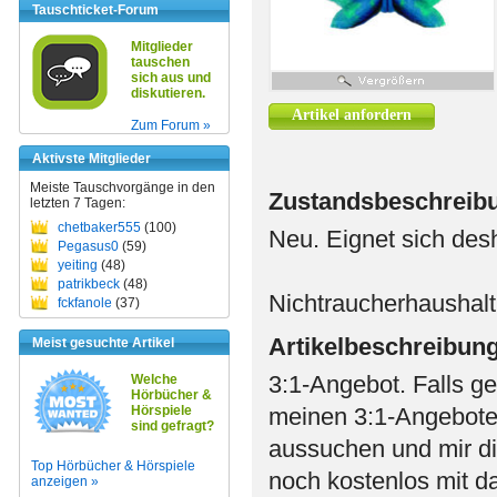
Tauschticket-Forum
Mitglieder
tauschen
sich aus und
diskutieren.
Artikel anfordern
Zum Forum »
Aktivste Mitglieder
Meiste Tauschvorgänge in den
Zustandsbeschreib
letzten 7 Tagen:
chetbaker555
(100)
Neu. Eignet sich des
Pegasus0
(59)
yeiting
(48)
patrikbeck
(48)
Nichtraucherhaushalt
fckfanole
(37)
Artikelbeschreibun
Meist gesuchte Artikel
3:1-Angebot. Falls g
Welche
Hörbücher &
Hörspiele
meinen 3:1-Angebote
sind gefragt?
aussuchen und mir die
Top Hörbücher & Hörspiele
noch kostenlos mit d
anzeigen »