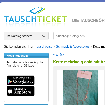
DIE TAUSCHBÖR
Im Katalog stöbern
Sie befinden sich hier:
Tauschbörse
»
Schmuck & Accessoires
»
Kette me
« zurück
Mobil tauschen!
Kette mehrlagig gold mit 
Jetzt die Tauschticket App für
Android und iOS laden!