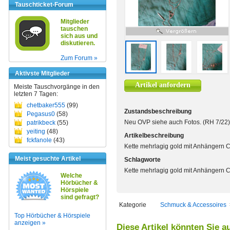
Tauschticket-Forum
Mitglieder
tauschen
sich aus und
diskutieren.
Zum Forum »
Aktivste Mitglieder
Artikel anfordern
Meiste Tauschvorgänge in den
letzten 7 Tagen:
chetbaker555
(99)
Zustandsbeschreibung
Pegasus0
(58)
Neu OVP siehe auch Fotos. (RH 7/22)
patrikbeck
(55)
yeiting
(48)
Artikelbeschreibung
fckfanole
(43)
Kette mehrlagig gold mit Anhängern 
Meist gesuchte Artikel
Schlagworte
Kette mehrlagig gold mit Anhängern 
Welche
Hörbücher &
Hörspiele
sind gefragt?
Kategorie
Schmuck & Accessoires
Top Hörbücher & Hörspiele
anzeigen »
Diese Artikel könnten Sie a