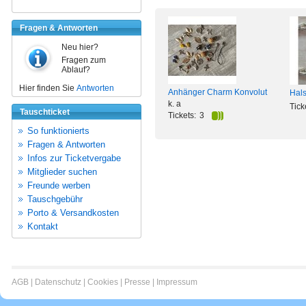
Fragen & Antworten
Neu hier?
Fragen zum
Ablauf?
Hier finden Sie
Antworten
Anhänger Charm Konvolut
Hals
k. a
Tick
Tauschticket
Tickets:
3
So funktionierts
Fragen & Antworten
Infos zur Ticketvergabe
Mitglieder suchen
Freunde werben
Tauschgebühr
Porto & Versandkosten
Kontakt
AGB
|
Datenschutz
|
Cookies
|
Presse
|
Impressum