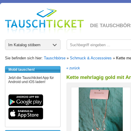
DIE TAUSCHBÖR
Im Katalog stöbern
Sie befinden sich hier:
Tauschbörse
»
Schmuck & Accessoires
»
Kette me
« zurück
Mobil tauschen!
Kette mehrlagig gold mit 
Jetzt die Tauschticket App für
Android und iOS laden!