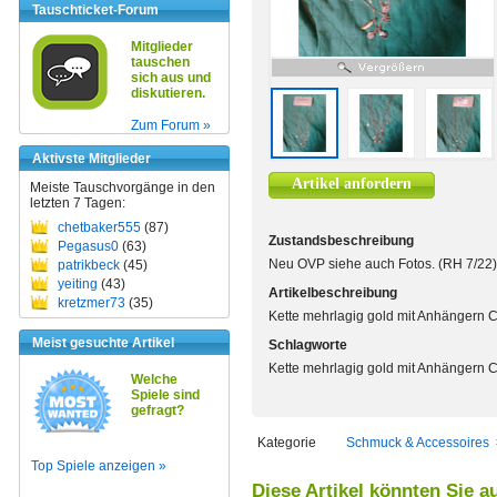
Tauschticket-Forum
Mitglieder
tauschen
sich aus und
diskutieren.
Zum Forum »
Aktivste Mitglieder
Artikel anfordern
Meiste Tauschvorgänge in den
letzten 7 Tagen:
chetbaker555
(87)
Zustandsbeschreibung
Pegasus0
(63)
Neu OVP siehe auch Fotos. (RH 7/22)
patrikbeck
(45)
yeiting
(43)
Artikelbeschreibung
kretzmer73
(35)
Kette mehrlagig gold mit Anhängern 
Meist gesuchte Artikel
Schlagworte
Kette mehrlagig gold mit Anhängern 
Welche
Spiele sind
gefragt?
Kategorie
Schmuck & Accessoires
Top Spiele anzeigen »
Diese Artikel könnten Sie a