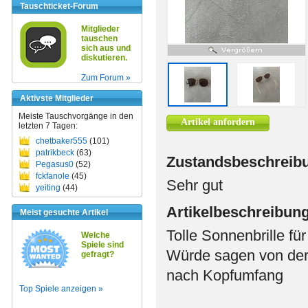
Tauschticket-Forum
Mitglieder
tauschen
sich aus und
diskutieren.
Zum Forum »
Aktivste Mitglieder
Meiste Tauschvorgänge in den
Artikel anfordern
letzten 7 Tagen:
chetbaker555
(101)
patrikbeck
(63)
Zustandsbeschreib
Pegasus0
(52)
fckfanole
(45)
Sehr gut
yeiting
(44)
Artikelbeschreibun
Meist gesuchte Artikel
Tolle Sonnenbrille fü
Welche
Spiele sind
Würde sagen von der G
gefragt?
nach Kopfumfang
Top Spiele anzeigen »