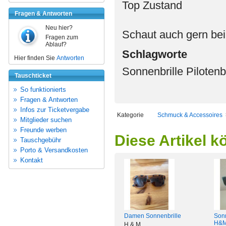
Top Zustand
Fragen & Antworten
Neu hier?
Schaut auch gern bei
Fragen zum
Ablauf?
Schlagworte
Hier finden Sie
Antworten
Sonnenbrille Piloten
Tauschticket
So funktionierts
Fragen & Antworten
Infos zur Ticketvergabe
Kategorie
Schmuck & Accessoires
Mitglieder suchen
Freunde werben
Diese Artikel k
Tauschgebühr
Porto & Versandkosten
Kontakt
Damen Sonnenbrille
Sonn
H&
H & M