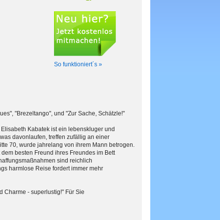
So funktioniert´s »
es", "Brezeltango", und "Zur Sache, Schätzle!"
n Elisabeth Kabatek ist ein lebenskluger und
as davonlaufen, treffen zufällig an einer
itte 70, wurde jahrelang von ihrem Mann betrogen.
mit dem besten Freund ihres Freundes im Bett
chaffungsmaßnahmen sind reichlich
angs harmlose Reise fordert immer mehr
 Charme - superlustig!" Für Sie