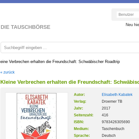
Neu hi
DIE TAUSCHBÖRSE
leine Verbrechen erhalten die Freundschaft: Schwäbischer Roadtrip
« zurück
Kleine Verbrechen erhalten die Freundschaft: Schwäbis
Autor:
Elisabeth Kabatek
Verlag:
Droemer TB
Jahr:
2017
Seitenzahl:
416
ISBN:
9783426305690
Medium:
Taschenbuch
Sprache:
Deutsch