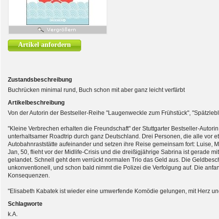
Artikel anfordern
Zustandsbeschreibung
Buchrücken minimal rund, Buch schon mit aber ganz leicht verfärbt
Artikelbeschreibung
Von der Autorin der Bestseller-Reihe "Laugenweckle zum Frühstück", "Spätzleblu
"Kleine Verbrechen erhalten die Freundschaft" der Stuttgarter Bestseller-Autori
unterhaltsamer Roadtrip durch ganz Deutschland. Drei Personen, die alle vor etw
Autobahnraststätte aufeinander und setzen ihre Reise gemeinsam fort: Luise, M
Jan, 50, flieht vor der Midlife-Crisis und die dreißigjährige Sabrina ist gerade 
gelandet. Schnell geht dem verrückt normalen Trio das Geld aus. Die Geldbes
unkonventionell, und schon bald nimmt die Polizei die Verfolgung auf. Die anf
Konsequenzen.
"Elisabeth Kabatek ist wieder eine umwerfende Komödie gelungen, mit Herz und
Schlagworte
k.A.