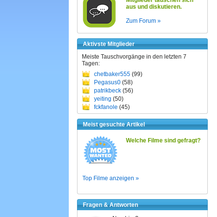
Mitglieder tauschen sich
aus und diskutieren.
Zum Forum »
Aktivste Mitglieder
Meiste Tauschvorgänge in den letzten 7
Tagen:
chetbaker555
(99)
Pegasus0
(58)
patrikbeck
(56)
yeiting
(50)
fckfanole
(45)
Meist gesuchte Artikel
Welche Filme sind gefragt?
Top Filme anzeigen »
Fragen & Antworten