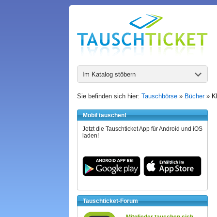
Im Katalog stöbern
Sie befinden sich hier:
Tauschbörse
»
Bücher
»
K
Mobil tauschen!
Jetzt die Tauschticket App für Android und iOS
laden!
Tauschticket-Forum