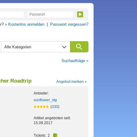
er?
» Kostenlos anmelden
|
Passwort vergessen?
Alle Kategorien
Suchaufträge »
cher Roadtrip
Angebot merken »
Anbieter:
sunflower_stg
(
330
)
Artikel angeboten seit:
15.09.2017
Tickets:
2