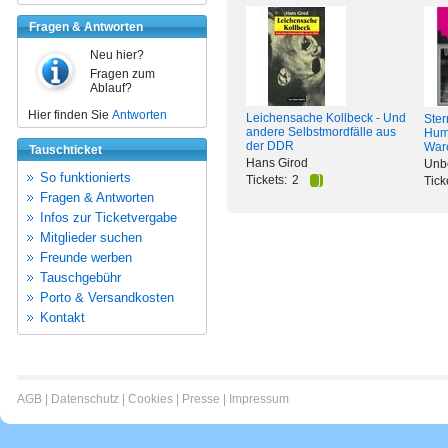
Fragen & Antworten
Neu hier?
Fragen zum
Ablauf?
Hier finden Sie
Antworten
Leichensache Kollbeck - Und
Ste
andere Selbstmordfälle aus
Hum
der DDR
War
Tauschticket
Hans Girod
Unb
So funktionierts
Tickets:
2
Tick
Fragen & Antworten
Infos zur Ticketvergabe
Mitglieder suchen
Freunde werben
Tauschgebühr
Porto & Versandkosten
Kontakt
AGB
|
Datenschutz
|
Cookies
|
Presse
|
Impressum