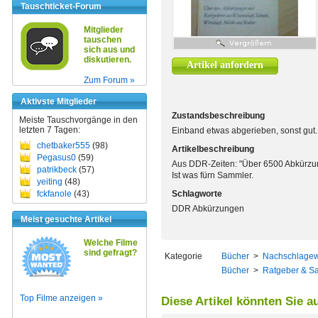
Tauschticket-Forum
Mitglieder
tauschen
sich aus und
diskutieren.
Artikel anfordern
Zum Forum »
Aktivste Mitglieder
Zustandsbeschreibung
Meiste Tauschvorgänge in den
letzten 7 Tagen:
Einband etwas abgerieben, sonst gut.
chetbaker555
(98)
Artikelbeschreibung
Pegasus0
(59)
Aus DDR-Zeiten: "Über 6500 Abkürzung
patrikbeck
(57)
Ist was fürn Sammler.
yeiting
(48)
fckfanole
(43)
Schlagworte
DDR Abkürzungen
Meist gesuchte Artikel
Welche Filme
sind gefragt?
Kategorie
Bücher
>
Nachschlagew
Bücher
>
Ratgeber & S
Top Filme anzeigen »
Diese Artikel könnten Sie a