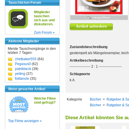
Tauschticket-Forum
Mitglieder
tauschen
sich aus und
diskutieren.
Artikel anfordern
Zum Forum »
Aktivste Mitglieder
Zustandsbeschreibung
Meiste Tauschvorgänge in den
letzten 7 Tagen:
gestempelt als Mängelexemplar, leic
chetbaker555
(64)
Artikelbeschreibung
Pegasus0
(62)
------------------ 2 : 1 --------------------
patrikbeck
(39)
yeiting
(37)
Schlagworte
fckfanole
(35)
k.A.
Meist gesuchte Artikel
Welche Filme
Kategorie
Bücher
>
Ratgeber & S
sind gefragt?
Bücher
>
Ratgeber & S
Diese Artikel könnten Sie a
Top Filme anzeigen »