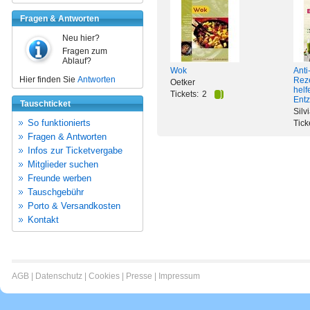
Fragen & Antworten
Neu hier?
Fragen zum
Ablauf?
Wok
Anti
Hier finden Sie
Antworten
Reze
Oetker
helf
Tickets:
2
Ent
Tauschticket
Silv
So funktionierts
Tick
Fragen & Antworten
Infos zur Ticketvergabe
Mitglieder suchen
Freunde werben
Tauschgebühr
Porto & Versandkosten
Kontakt
AGB
|
Datenschutz
|
Cookies
|
Presse
|
Impressum