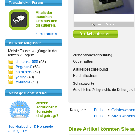
Tauschticket-Forum
Mitglieder
tauschen
sich aus und
diskutieren.
Artikel anfordern
Zum Forum »
Aktivste Mitglieder
Meiste Tauschvorgänge in den
letzten 7 Tagen:
Zustandsbeschreibung
Gut erhalten
chetbaker555
(98)
Pegasus0
(58)
Artikelbeschreibung
patrikbeck
(57)
Reich illustriert
yeiting
(49)
fckfanole
(43)
Schlagworte
Geschichte Zeitgeschichte Kulturgesc
Meist gesuchte Artikel
Welche
Hörbücher &
Kategorie
Bücher
>
Geisteswissen
Hörspiele
sind gefragt?
Bücher
>
Sozialwissens
Top Hörbücher & Hörspiele
Diese Artikel könnten Sie a
anzeigen »