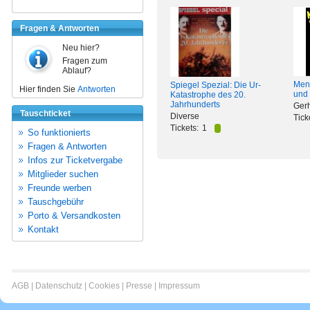
Fragen & Antworten
Neu hier?
Fragen zum
Ablauf?
Men
Spiegel Spezial: Die Ur-
Hier finden Sie
Antworten
und 
Katastrophe des 20.
Jahrhunderts
Gerh
Tauschticket
Diverse
Tick
Tickets:
1
So funktionierts
Fragen & Antworten
Infos zur Ticketvergabe
Mitglieder suchen
Freunde werben
Tauschgebühr
Porto & Versandkosten
Kontakt
AGB
|
Datenschutz
|
Cookies
|
Presse
|
Impressum