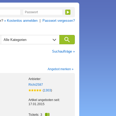
er?
» Kostenlos anmelden
|
Passwort vergessen?
Alle Kategorien
Suchaufträge »
Angebot merken »
Anbieter:
Richi2587
(
1303
)
Artikel angeboten seit:
17.01.2015
Tickets:
3