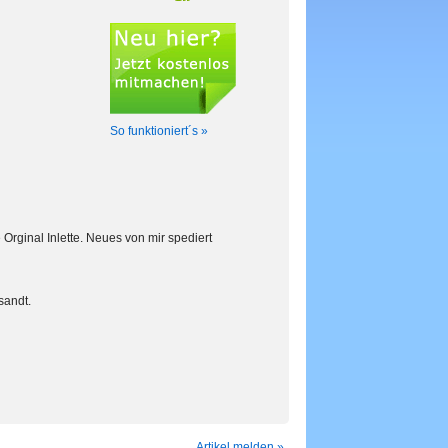
So funktioniert´s »
Orginal Inlette. Neues von mir spediert
sandt.
Artikel melden »