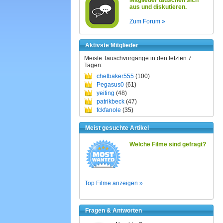
Mitglieder tauschen sich
aus und diskutieren.
Zum Forum »
Aktivste Mitglieder
Meiste Tauschvorgänge in den letzten 7
Tagen:
chetbaker555
(100)
Pegasus0
(61)
yeiting
(48)
patrikbeck
(47)
fckfanole
(35)
Meist gesuchte Artikel
Welche Filme sind gefragt?
Top Filme anzeigen »
Fragen & Antworten