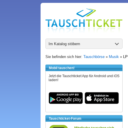
Im Katalog stöbern
Sie befinden sich hier:
Tauschbörse
»
Musik
»
LP
Mobil tauschen!
Jetzt die Tauschticket App für Android und iOS
laden!
Tauschticket-Forum