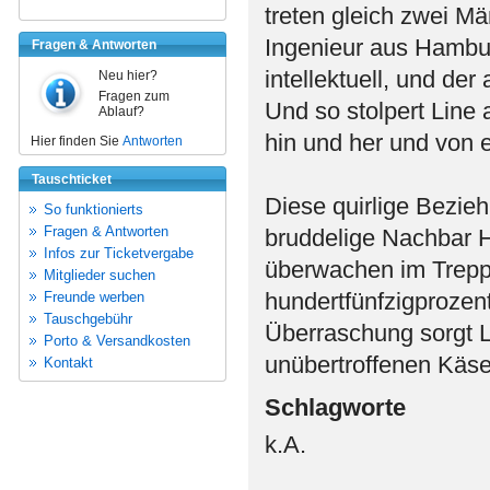
treten gleich zwei Mä
Ingenieur aus Hamburg
Fragen & Antworten
intellektuell, und de
Neu hier?
Fragen zum
Und so stolpert Line
Ablauf?
hin und her und von e
Hier finden Sie
Antworten
Tauschticket
Diese quirlige Bezie
So funktionierts
Fragen & Antworten
bruddelige Nachbar H
Infos zur Ticketvergabe
überwachen im Trepp
Mitglieder suchen
hundertfünfzigprozen
Freunde werben
Tauschgebühr
Überraschung sorgt L
Porto & Versandkosten
unübertroffenen Käse
Kontakt
Schlagworte
k.A.