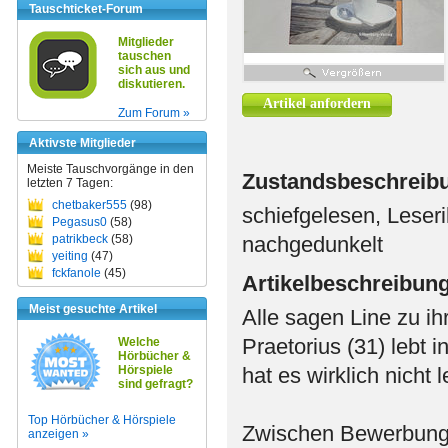
Tauschticket-Forum
Mitglieder
tauschen
sich aus und
diskutieren.
Artikel anfordern
Zum Forum »
Aktivste Mitglieder
Meiste Tauschvorgänge in den
Zustandsbeschreib
letzten 7 Tagen:
chetbaker555
(98)
schiefgelesen, Leseri
Pegasus0
(58)
patrikbeck
(58)
nachgedunkelt
yeiting
(47)
fckfanole
(45)
Artikelbeschreibun
Meist gesuchte Artikel
Alle sagen Line zu ihr
Praetorius (31) lebt i
Welche
Hörbücher &
Hörspiele
hat es wirklich nicht l
sind gefragt?
Top Hörbücher & Hörspiele
Zwischen Bewerbungs
anzeigen »