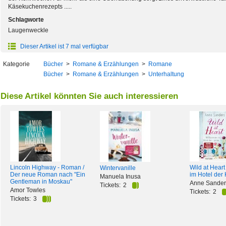
Käsekuchenrezepts .....
Schlagworte
Laugenweckle
Dieser Artikel ist 7 mal verfügbar
Kategorie
Bücher
>
Romane & Erzählungen
>
Romane
Bücher
>
Romane & Erzählungen
>
Unterhaltung
Diese Artikel könnten Sie auch interessieren
Lincoln Highway - Roman /
Wild at Hear
Wintervanille
Der neue Roman nach "Ein
im Hotel der
Manuela Inusa
Gentleman in Moskau"
Anne Sander
Tickets:
2
Amor Towles
Tickets:
2
Tickets:
3