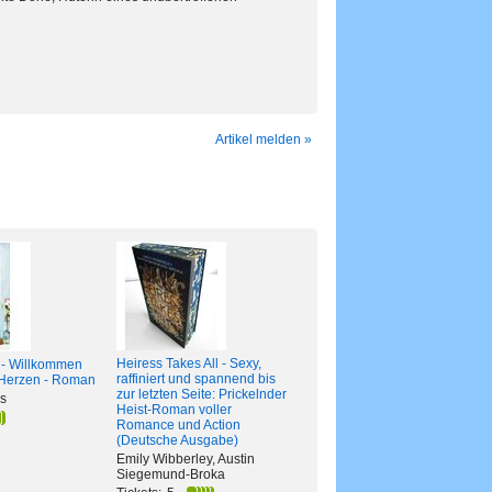
Artikel melden »
Heiress Takes All - Sexy,
t - Willkommen
raffiniert und spannend bis
 Herzen - Roman
zur letzten Seite: Prickelnder
s
Heist-Roman voller
Romance und Action
(Deutsche Ausgabe)
Emily Wibberley, Austin
Siegemund-Broka