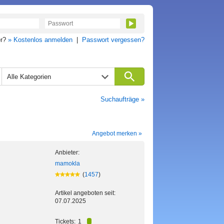
er?
» Kostenlos anmelden
|
Passwort vergessen?
Alle Kategorien
Suchaufträge »
Angebot merken »
Anbieter:
mamokla
(
1457
)
Artikel angeboten seit:
07.07.2025
Tickets:
1