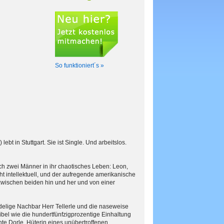
So funktioniert´s »
lebt in Stuttgart. Sie ist Single. Und arbeitslos.
ch zwei Männer in ihr chaotisches Leben: Leon,
ht intellektuell, und der aufregende amerikanische
t zwischen beiden hin und her und von einer
elige Nachbar Herr Tellerle und die naseweise
l wie die hundertfünfzigprozentige Einhaltung
te Dorle, Hüterin eines unübertroffenen