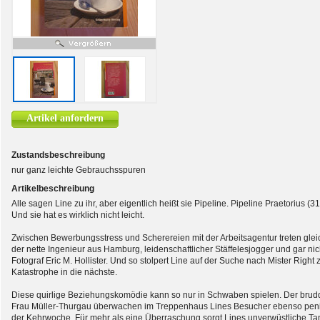
Artikel anfordern
Zustandsbeschreibung
nur ganz leichte Gebrauchsspuren
Artikelbeschreibung
Alle sagen Line zu ihr, aber eigentlich heißt sie Pipeline. Pipeline Praetorius (31) 
Und sie hat es wirklich nicht leicht.
Zwischen Bewerbungsstress und Scherereien mit der Arbeitsagentur treten glei
der nette Ingenieur aus Hamburg, leidenschaftlicher Stäffelesjogger und gar nic
Fotograf Eric M. Hollister. Und so stolpert Line auf der Suche nach Mister Righ
Katastrophe in die nächste.
Diese quirlige Beziehungskomödie kann so nur in Schwaben spielen. Der brudd
Frau Müller-Thurgau überwachen im Treppenhaus Lines Besucher ebenso penibe
der Kehrwoche. Für mehr als eine Überraschung sorgt Lines unverwüstliche Tan