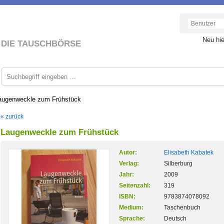
Neu hi
DIE TAUSCHBÖRSE
augenweckle zum Frühstück
« zurück
Laugenweckle zum Frühstück
Autor:
Elisabeth Kabatek
Verlag:
Silberburg
Jahr:
2009
Seitenzahl:
319
ISBN:
9783874078092
Medium:
Taschenbuch
Sprache:
Deutsch