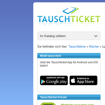
Im Katalog stöbern
Sie befinden sich hier:
Tauschbörse
»
Bücher
»
L
Mobil tauschen!
Jetzt die Tauschticket App für Android und iOS
laden!
Tauschticket-Forum