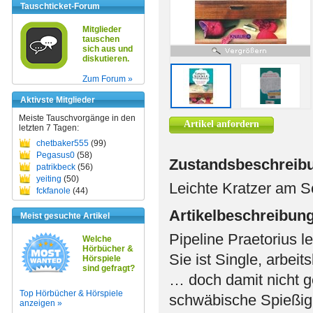
Tauschticket-Forum
Mitglieder
tauschen
sich aus und
diskutieren.
Zum Forum »
Aktivste Mitglieder
Meiste Tauschvorgänge in den
Artikel anfordern
letzten 7 Tagen:
chetbaker555
(99)
Pegasus0
(58)
Zustandsbeschreib
patrikbeck
(56)
yeiting
(50)
Leichte Kratzer am S
fckfanole
(44)
Artikelbeschreibun
Meist gesuchte Artikel
Pipeline Praetorius l
Welche
Hörbücher &
Sie ist Single, arbe
Hörspiele
sind gefragt?
… doch damit nicht 
Top Hörbücher & Hörspiele
schwäbische Spießigke
anzeigen »