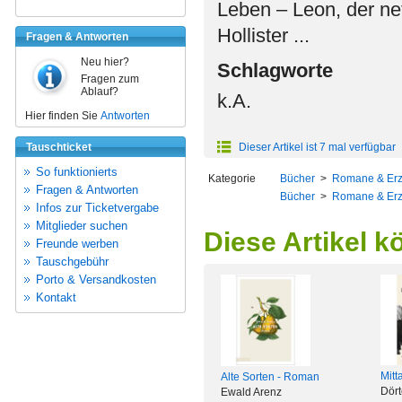
Leben – Leon, der net
Hollister ...
Fragen & Antworten
Neu hier?
Schlagworte
Fragen zum
Ablauf?
k.A.
Hier finden Sie
Antworten
Tauschticket
Dieser Artikel ist 7 mal verfügbar
So funktionierts
Kategorie
Bücher
>
Romane & Er
Fragen & Antworten
Bücher
>
Romane & Er
Infos zur Ticketvergabe
Mitglieder suchen
Diese Artikel k
Freunde werben
Tauschgebühr
Porto & Versandkosten
Kontakt
Mitt
Alte Sorten - Roman
Dör
Ewald Arenz