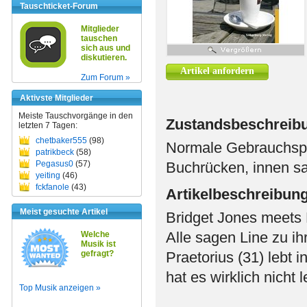
Tauschticket-Forum
Mitglieder
tauschen
sich aus und
diskutieren.
Artikel anfordern
Zum Forum »
Aktivste Mitglieder
Meiste Tauschvorgänge in den
Zustandsbeschreib
letzten 7 Tagen:
chetbaker555
(98)
Normale Gebrauchspu
patrikbeck
(58)
Pegasus0
(57)
Buchrücken, innen sa
yeiting
(46)
fckfanole
(43)
Artikelbeschreibun
Meist gesuchte Artikel
Bridget Jones meets
Alle sagen Line zu ihr
Welche
Musik ist
gefragt?
Praetorius (31) lebt i
hat es wirklich nicht l
Top Musik anzeigen »