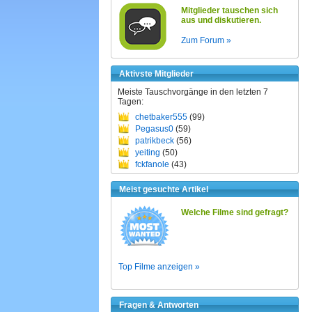
Mitglieder tauschen sich
aus und diskutieren.
Zum Forum »
Aktivste Mitglieder
Meiste Tauschvorgänge in den letzten 7
Tagen:
chetbaker555
(99)
Pegasus0
(59)
patrikbeck
(56)
yeiting
(50)
fckfanole
(43)
Meist gesuchte Artikel
Welche Filme sind gefragt?
Top Filme anzeigen »
Fragen & Antworten