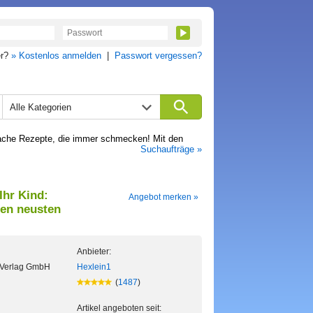
er?
» Kostenlos anmelden
|
Passwort vergessen?
Alle Kategorien
nfache Rezepte, die immer schmecken! Mit den
Suchaufträge »
Ihr Kind:
Angebot merken »
den neusten
Anbieter:
Verlag GmbH
Hexlein1
(
1487
)
Artikel angeboten seit: