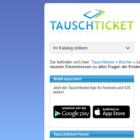
Im Katalog stöbern
Sie befinden sich hier:
Tauschbörse
»
Bücher
»
L
neusten Erkenntnissen zu allen Fragen der Kinde
Mobil tauschen!
Jetzt die Tauschticket App für Android und iOS
laden!
Tauschticket-Forum