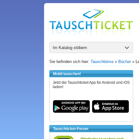
Im Katalog stöbern
Sie befinden sich hier:
Tauschbörse
»
Bücher
»
L
Mobil tauschen!
Jetzt die Tauschticket App für Android und iOS
laden!
Tauschticket-Forum