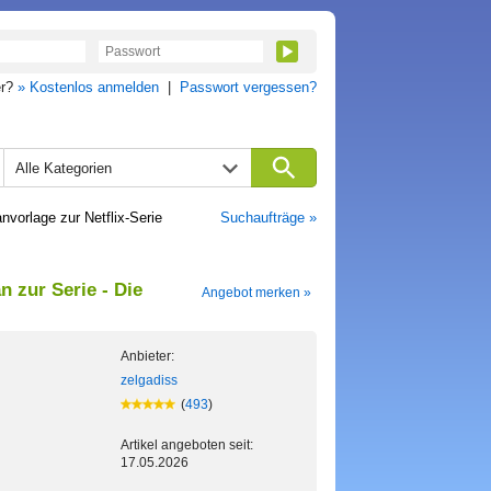
er?
» Kostenlos anmelden
|
Passwort vergessen?
Alle Kategorien
orlage zur Netflix-Serie
Suchaufträge »
 zur Serie - Die
Angebot merken »
Anbieter:
zelgadiss
(
493
)
Artikel angeboten seit:
17.05.2026