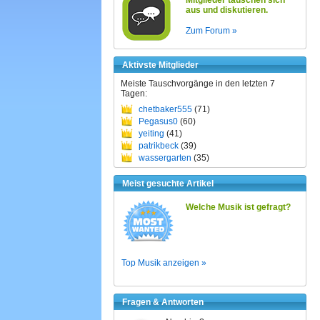
Mitglieder tauschen sich
aus und diskutieren.
Zum Forum »
Aktivste Mitglieder
Meiste Tauschvorgänge in den letzten 7
Tagen:
chetbaker555
(71)
Pegasus0
(60)
yeiting
(41)
patrikbeck
(39)
wassergarten
(35)
Meist gesuchte Artikel
Welche Musik ist gefragt?
Top Musik anzeigen »
Fragen & Antworten