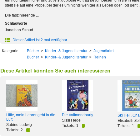
ein hochgefährlicher und zutiefst dubioser Auftrag bevor. Dieser führt sie in e
stellt sie auf eine Probe, bei der es um nichts weniger als Leben oder Tod geht
Die faszinierende ...
Schlagworte
Jonathan Stroud
Dieser Artikel ist 2 mal verfügbar
Kategorie
Bücher
>
Kinder- & Jugendliteratur
>
Jugendkrimi
Bücher
>
Kinder- & Jugendliteratur
>
Reihen
Diese Artikel könnten Sie auch interessieren
Hilfe, mein Lehrer geht in die
Die Vollmondparty
Ski Heil, Cha
Luft
Sissi Flegel
Elisabeth Zöl
Sabine Ludwig
Tickets:
1
Tickets:
1
Tickets:
2