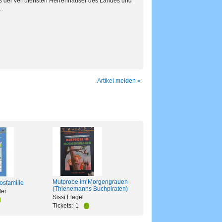
ines der verrufensten Herrenhäuser des Landes und
 …
Artikel melden »
Mutprobe im Morgengrauen
osfamilie
(Thienemanns Buchpiraten)
ler
Sissi Flegel
Tickets:
1