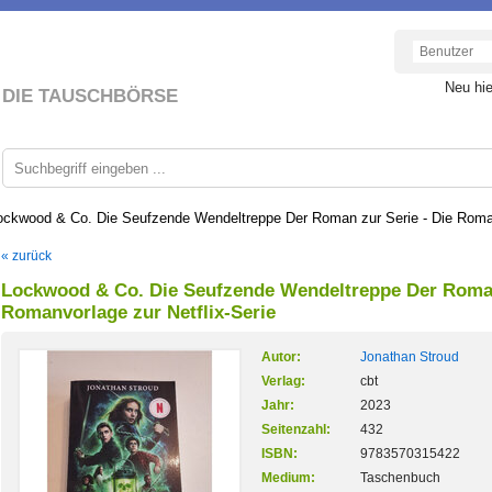
Neu hi
DIE TAUSCHBÖRSE
ockwood & Co. Die Seufzende Wendeltreppe Der Roman zur Serie - Die Romanv
« zurück
Lockwood & Co. Die Seufzende Wendeltreppe Der Roman
Romanvorlage zur Netflix-Serie
Autor:
Jonathan Stroud
Verlag:
cbt
Jahr:
2023
Seitenzahl:
432
ISBN:
9783570315422
Medium:
Taschenbuch