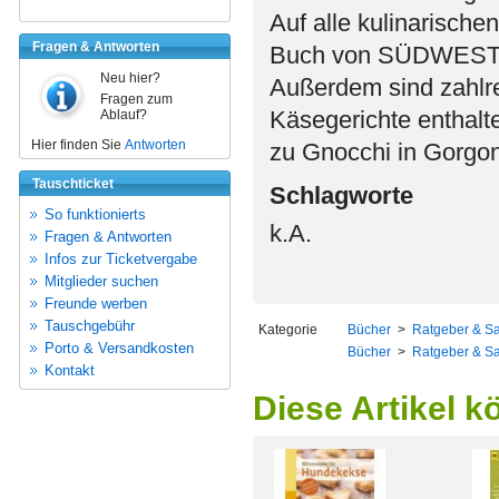
Auf alle kulinarisch
Fragen & Antworten
Buch von SÜDWEST in
Neu hier?
Außerdem sind zahlre
Fragen zum
Käsegerichte enthalt
Ablauf?
Hier finden Sie
Antworten
zu Gnocchi in Gorgo
Tauschticket
Schlagworte
So funktionierts
k.A.
Fragen & Antworten
Infos zur Ticketvergabe
Mitglieder suchen
Freunde werben
Tauschgebühr
Kategorie
Bücher
>
Ratgeber & S
Porto & Versandkosten
Bücher
>
Ratgeber & S
Kontakt
Diese Artikel k