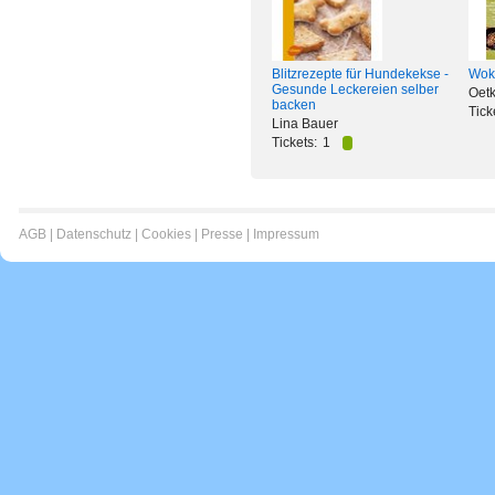
Blitzrezepte für Hundekekse -
Wok
Gesunde Leckereien selber
Oetk
backen
Tick
Lina Bauer
Tickets:
1
AGB
|
Datenschutz
|
Cookies
|
Presse
|
Impressum