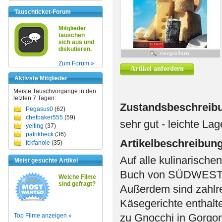
Tauschticket-Forum
Mitglieder
tauschen
sich aus und
diskutieren.
Zum Forum »
Artikel anfordern
Aktivste Mitglieder
Meiste Tauschvorgänge in den
letzten 7 Tagen:
Zustandsbeschreib
Pegasus0
(62)
chetbaker555
(59)
sehr gut - leichte L
yeiting
(37)
patrikbeck
(36)
Artikelbeschreibun
fckfanole
(35)
Auf alle kulinarisch
Meist gesuchte Artikel
Buch von SÜDWEST in
Welche Filme
sind gefragt?
Außerdem sind zahlre
Käsegerichte enthalt
zu Gnocchi in Gorgo
Top Filme anzeigen »