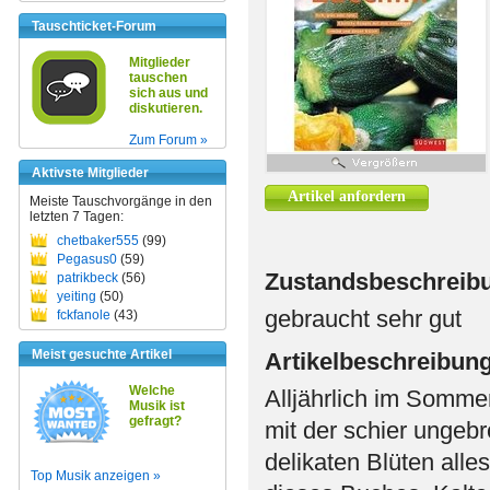
Tauschticket-Forum
Mitglieder
tauschen
sich aus und
diskutieren.
Zum Forum »
Aktivste Mitglieder
Artikel anfordern
Meiste Tauschvorgänge in den
letzten 7 Tagen:
chetbaker555
(99)
Pegasus0
(59)
Zustandsbeschreib
patrikbeck
(56)
yeiting
(50)
gebraucht sehr gut
fckfanole
(43)
Meist gesuchte Artikel
Artikelbeschreibun
Welche
Alljährlich im Somm
Musik ist
gefragt?
mit der schier ungeb
delikaten Blüten alle
Top Musik anzeigen »