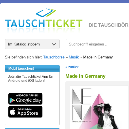
DIE TAUSCHBÖR
Im Katalog stöbern
Sie befinden sich hier:
Tauschbörse
»
Musik
»
Made in Germany
« zurück
Mobil tauschen!
Made in Germany
Jetzt die Tauschticket App für
Android und iOS laden!