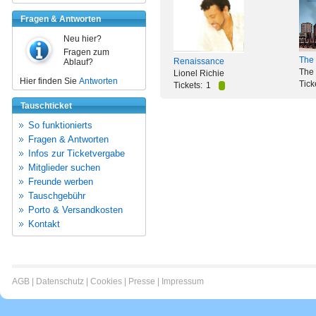
Fragen & Antworten
Neu hier?
Fragen zum
The 
Renaissance
Ablauf?
The 
Lionel Richie
Hier finden Sie
Antworten
Tick
Tickets:
1
Tauschticket
So funktionierts
Fragen & Antworten
Infos zur Ticketvergabe
Mitglieder suchen
Freunde werben
Tauschgebühr
Porto & Versandkosten
Kontakt
AGB
|
Datenschutz
|
Cookies
|
Presse
|
Impressum