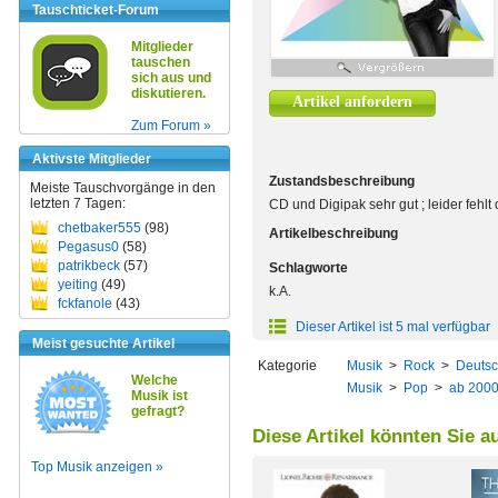
Tauschticket-Forum
Mitglieder
tauschen
sich aus und
diskutieren.
Artikel anfordern
Zum Forum »
Aktivste Mitglieder
Zustandsbeschreibung
Meiste Tauschvorgänge in den
letzten 7 Tagen:
CD und Digipak sehr gut ; leider fehlt
chetbaker555
(98)
Artikelbeschreibung
Pegasus0
(58)
patrikbeck
(57)
Schlagworte
yeiting
(49)
k.A.
fckfanole
(43)
Dieser Artikel ist 5 mal verfügbar
Meist gesuchte Artikel
Kategorie
Musik
>
Rock
>
Deutsc
Welche
Musik
>
Pop
>
ab 200
Musik ist
gefragt?
Diese Artikel könnten Sie a
Top Musik anzeigen »