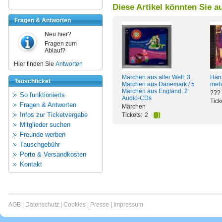
Diese Artikel könnten Sie a
Fragen & Antworten
Neu hier?
Fragen zum
Ablauf?
Hier finden Sie
Antworten
Märchen aus aller Welt: 3
Häns
Tauschticket
Märchen aus Dänemark / 5
meh
Märchen aus England. 2
???
So funktionierts
Audio-CDs
Tick
Fragen & Antworten
Märchen
Infos zur Ticketvergabe
Tickets:
2
Mitglieder suchen
Freunde werben
Tauschgebühr
Porto & Versandkosten
Kontakt
AGB
|
Datenschutz
|
Cookies
|
Presse
|
Impressum