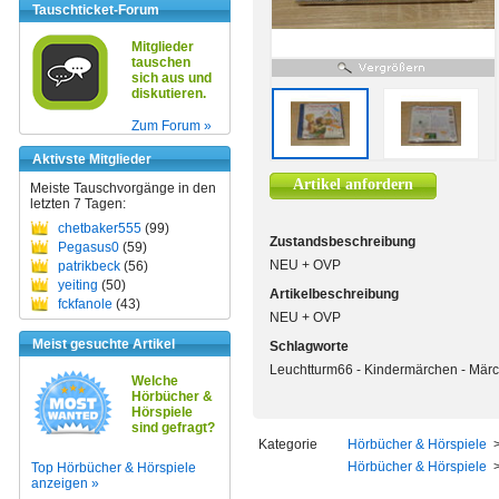
Tauschticket-Forum
Mitglieder
tauschen
sich aus und
diskutieren.
Zum Forum »
Aktivste Mitglieder
Artikel anfordern
Meiste Tauschvorgänge in den
letzten 7 Tagen:
chetbaker555
(99)
Zustandsbeschreibung
Pegasus0
(59)
NEU + OVP
patrikbeck
(56)
yeiting
(50)
Artikelbeschreibung
fckfanole
(43)
NEU + OVP
Meist gesuchte Artikel
Schlagworte
Leuchtturm66 - Kindermärchen - Märc
Welche
Hörbücher &
Hörspiele
sind gefragt?
Kategorie
Hörbücher & Hörspiele
Hörbücher & Hörspiele
Top Hörbücher & Hörspiele
anzeigen »