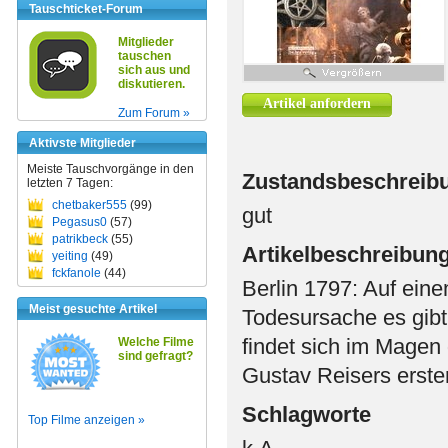
Tauschticket-Forum
Mitglieder
tauschen
sich aus und
diskutieren.
Artikel anfordern
Zum Forum »
Aktivste Mitglieder
Meiste Tauschvorgänge in den
Zustandsbeschreib
letzten 7 Tagen:
chetbaker555
(99)
gut
Pegasus0
(57)
patrikbeck
(55)
Artikelbeschreibun
yeiting
(49)
fckfanole
(44)
Berlin 1797: Auf eine
Meist gesuchte Artikel
Todesursache es gibt 
findet sich im Magen
Welche Filme
sind gefragt?
Gustav Reisers erste
Schlagworte
Top Filme anzeigen »