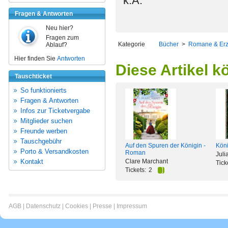
k.A.
Fragen & Antworten
Neu hier?
Fragen zum
Kategorie
Bücher
>
Romane & Er
Ablauf?
Hier finden Sie
Antworten
Diese Artikel k
Tauschticket
So funktionierts
Fragen & Antworten
Infos zur Ticketvergabe
Mitglieder suchen
Freunde werben
Tauschgebühr
Auf den Spuren der Königin -
Köni
Porto & Versandkosten
Roman
Juli
Kontakt
Clare Marchant
Tick
Tickets:
2
AGB
|
Datenschutz
|
Cookies
|
Presse
|
Impressum