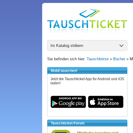
Im Katalog stöbern
Sie befinden sich hier:
Tauschbörse
»
Bücher
»
M
Mobil tauschen!
Jetzt die Tauschticket App für Android und iOS
laden!
Tauschticket-Forum