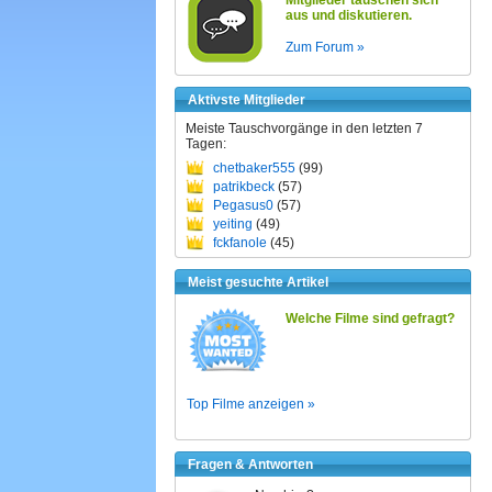
Mitglieder tauschen sich
aus und diskutieren.
Zum Forum »
Aktivste Mitglieder
Meiste Tauschvorgänge in den letzten 7
Tagen:
chetbaker555
(99)
patrikbeck
(57)
Pegasus0
(57)
yeiting
(49)
fckfanole
(45)
Meist gesuchte Artikel
Welche Filme sind gefragt?
Top Filme anzeigen »
Fragen & Antworten