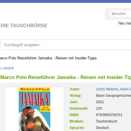
Neu hi
DIE TAUSCHBÖRSE
arco Polo Reiseführer Jamaika - Reisen mit Insider-Tipps
« zurück
Marco Polo Reiseführer Jamaika - Reisen mit Insider-Ti
Autor:
Uschi Wetzels
,
Hans-U
Verlag:
Mairs Geographischer
Jahr:
2001
Seitenzahl:
120
ISBN:
9783895258251
Medium:
Taschenbuch
Sprache:
Deutsch