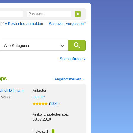
er?
» Kostenlos anmelden
|
Passwort vergessen?
Alle Kategorien
Suchaufträge »
pps
Angebot merken »
lrich Dillmann
Anbieter:
 Verlag
jojo_ac
(
1339
)
Artikel angeboten seit:
08.07.2010
Tickets:
1