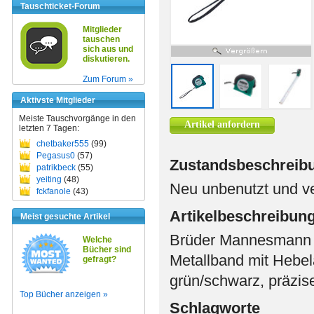
Tauschticket-Forum
Mitglieder
tauschen
sich aus und
diskutieren.
Zum Forum »
Aktivste Mitglieder
Meiste Tauschvorgänge in den
Artikel anfordern
letzten 7 Tagen:
chetbaker555
(99)
Pegasus0
(57)
Zustandsbeschreib
patrikbeck
(55)
yeiting
(48)
Neu unbenutzt und ver
fckfanole
(43)
Artikelbeschreibun
Meist gesuchte Artikel
Brüder Mannesmann
Welche
Bücher sind
Metallband mit Hebela
gefragt?
grün/schwarz, präzise
Top Bücher anzeigen »
Schlagworte