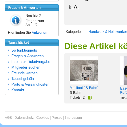
k.A.
Fragen & Antworten
Neu hier?
Fragen zum
Ablauf?
Kategorie
Handwerk & Heimwerke
Hier finden Sie
Antworten
Tauschticket
Diese Artikel k
So funktionierts
Fragen & Antworten
Infos zur Ticketvergabe
Mitglieder suchen
Freunde werben
Tauschgebühr
Porto & Versandkosten
Multitool " S-Bahn"
Eas
Kontakt
Kurb
S-Bahn
Tickets:
2
Tick
AGB
|
Datenschutz
|
Cookies
|
Presse
|
Impressum