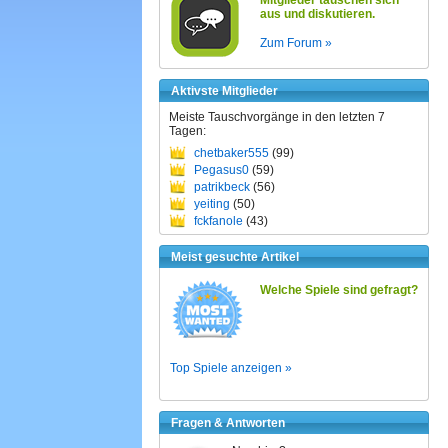
Mitglieder tauschen sich
aus und diskutieren.
Zum Forum »
Aktivste Mitglieder
Meiste Tauschvorgänge in den letzten 7
Tagen:
chetbaker555
(99)
Pegasus0
(59)
patrikbeck
(56)
yeiting
(50)
fckfanole
(43)
Meist gesuchte Artikel
Welche Spiele sind gefragt?
Top Spiele anzeigen »
Fragen & Antworten