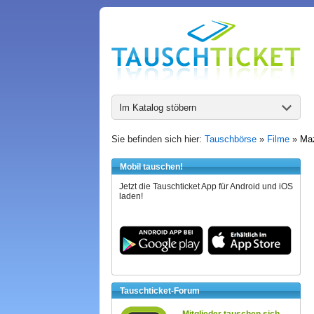
Im Katalog stöbern
Sie befinden sich hier:
Tauschbörse
»
Filme
»
Maz
Mobil tauschen!
Jetzt die Tauschticket App für Android und iOS
laden!
Tauschticket-Forum