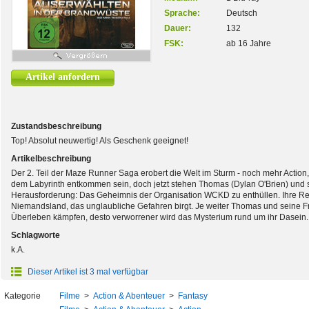
Sprache:
Deutsch
Dauer:
132
FSK:
ab 16 Jahre
Artikel anfordern
Zustandsbeschreibung
Top! Absolut neuwertig! Als Geschenk geeignet!
Artikelbeschreibung
Der 2. Teil der Maze Runner Saga erobert die Welt im Sturm - noch mehr Actio
dem Labyrinth entkommen sein, doch jetzt stehen Thomas (Dylan O'Brien) und 
Herausforderung: Das Geheimnis der Organisation WCKD zu enthüllen. Ihre Reise
Niemandsland, das unglaubliche Gefahren birgt. Je weiter Thomas und seine F
Überleben kämpfen, desto verworrener wird das Mysterium rund um ihr Dasein.
Schlagworte
k.A.
Dieser Artikel ist 3 mal verfügbar
Kategorie
Filme
>
Action & Abenteuer
>
Fantasy