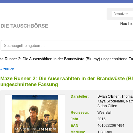
Neu hi
DIE TAUSCHBÖRSE
e Runner 2: Die Auserwählten in der Brandwüste (Blu-ray) ungeschnittene F
« zurück
Maze Runner 2: Die Auserwählten in der Brandwüste (Bl
ungeschnittene Fassung
Darsteller:
Dylan O'Brien, Thoma
Kaya Scodelario, Nat
Aidan Gillen
Regisseur:
Wes Ball
Jahr:
2016
EAN:
4010232067494
Medium:
1 Blu-ray