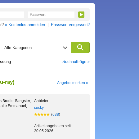
er?
» Kostenlos anmelden
|
Passwort vergessen?
Alle Kategorien
assung
Suchaufträge »
u-ray)
Angebot merken »
s Brodie-Sangster,
Anbieter:
halie Emmanuel,
cocky
(
638
)
Artikel angeboten seit:
20.05.2026