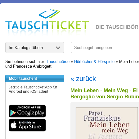
DIE TAUSCHBÖR
Im Katalog stöbern
Sie befinden sich hier:
Tauschbörse
»
Hörbücher & Hörspiele
»
Mein Leben
und Francesca Ambrogetti
« zurück
Mobil tauschen!
Jetzt die Tauschticket App für
Mein Leben - Mein Weg - El
Android und iOS laden!
Bergoglio von Sergio Rubi