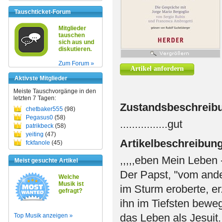
Tauschticket-Forum
Mitglieder
tauschen
sich aus und
diskutieren.
Zum Forum »
Artikel anfordern
Aktivste Mitglieder
Meiste Tauschvorgänge in den
letzten 7 Tagen:
Zustandsbeschreib
chetbaker555
(98)
Pegasus0
(58)
................gut
patrikbeck
(58)
yeiting
(47)
Artikelbeschreibun
fckfanole
(45)
,,,,,eben Mein Leben
Meist gesuchte Artikel
Der Papst, "vom and
Welche
Musik ist
im Sturm eroberte, e
gefragt?
ihn im Tiefsten bewe
das Leben als Jesuit.
Top Musik anzeigen »