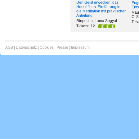
Den Geist erwecken, das
Enge
Herz öffnen. Einführung in
Ent
die Meditation mit praktischer
Maur
Anleitung.
C. S
Rinpoche, Lama Sogyal
Tick
Tickets:
12
AGB
|
Datenschutz
|
Cookies
|
Presse
|
Impressum