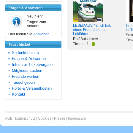
Fragen & Antworten
Neu hier?
Fragen zum
LESEMAUS 48: Ich hab
Ich 
Ablauf?
einen Freund, der ist
ist T
Lokführer
Hier finden Sie
Antworten
Sus
Ralf Butschkow
Tick
Tickets:
1
Tauschticket
So funktionierts
Fragen & Antworten
Infos zur Ticketvergabe
Mitglieder suchen
Freunde werben
Tauschgebühr
Porto & Versandkosten
Kontakt
AGB
|
Datenschutz
|
Cookies
|
Presse
|
Impressum