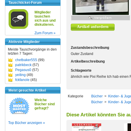
Tauschticket-Forum
Mitglieder
tauschen
sich aus und
diskutieren.
Artikel anfordern
Zum Forum »
Aktivste Mitglieder
Zustandsbeschreibung
Meiste Tauschvorgänge in den
letzten 7 Tagen:
Guter Zustand
chetbaker555
(99)
Artikelbeschreibung
patrikbeck
(57)
Pegasus0
(57)
Schlagworte
yeiting
(49)
ähnlich wie Pixi Reihe Ich hab einen
fckfanole
(45)
Meist gesuchte Artikel
Kategorie
Bücher
>
Kinder- & Juge
Welche
Bücher
>
Kinder- & Juge
Bücher sind
gefragt?
Diese Artikel könnten Sie a
Top Bücher anzeigen »