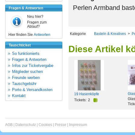
Perlen Armband baste
Fragen & Antworten
Neu hier?
Fragen zum
Ablauf?
Kategorie
Basteln & Kreatives
>
Pe
Hier finden Sie
Antworten
Tauschticket
Diese Artikel k
So funktionierts
Fragen & Antworten
Infos zur Ticketvergabe
Mitglieder suchen
Freunde werben
Tauschgebühr
Porto & Versandkosten
Glas
19 Hasenköpfe
Kontakt
Glas
Tickets:
2
Tick
AGB
|
Datenschutz
|
Cookies
|
Presse
|
Impressum