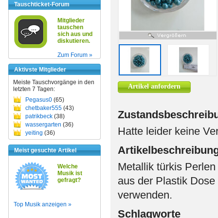
Tauschticket-Forum
Mitglieder
tauschen
sich aus und
diskutieren.
Zum Forum »
Aktivste Mitglieder
Meiste Tauschvorgänge in den
Artikel anfordern
letzten 7 Tagen:
Pegasus0
(65)
chetbaker555
(43)
Zustandsbeschreib
patrikbeck
(38)
wassergarten
(36)
Hatte leider keine V
yeiting
(36)
Artikelbeschreibun
Meist gesuchte Artikel
Metallik türkis Perle
Welche
Musik ist
aus der Plastik Dose
gefragt?
verwenden.
Top Musik anzeigen »
Schlagworte