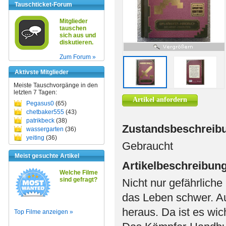
Tauschticket-Forum
Mitglieder
tauschen
sich aus und
diskutieren.
Zum Forum »
Aktivste Mitglieder
Meiste Tauschvorgänge in den
letzten 7 Tagen:
Artikel anfordern
Pegasus0
(65)
chetbaker555
(43)
patrikbeck
(38)
Zustandsbeschreib
wassergarten
(36)
yeiting
(36)
Gebraucht
Meist gesuchte Artikel
Artikelbeschreibun
Welche Filme
sind gefragt?
Nicht nur gefährlich
das Leben schwer. Auc
heraus. Da ist es wich
Top Filme anzeigen »