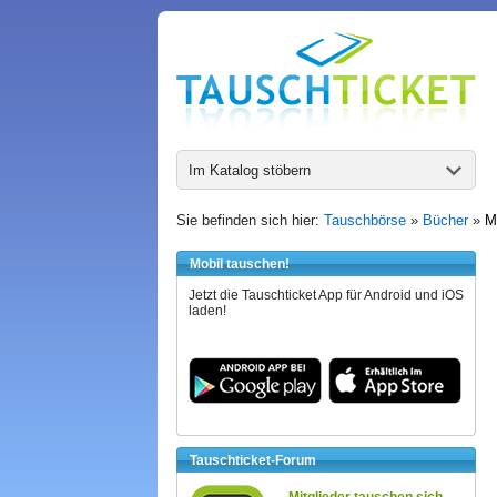
Im Katalog stöbern
Sie befinden sich hier:
Tauschbörse
»
Bücher
»
M
Mobil tauschen!
Jetzt die Tauschticket App für Android und iOS
laden!
Tauschticket-Forum