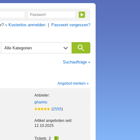
er?
» Kostenlos anmelden
|
Passwort vergessen?
Alle Kategorien
Suchaufträge »
Angebot merken »
Anbieter:
gharms
(
2555
)
Artikel angeboten seit:
12.10.2025
Tickets:
2