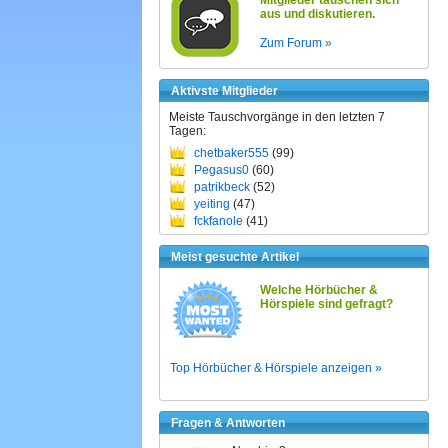
Mitglieder tauschen sich
aus und diskutieren.
Zum Forum »
Aktivste Mitglieder
Meiste Tauschvorgänge in den letzten 7
Tagen:
chetbaker555
(99)
Pegasus0
(60)
patrikbeck
(52)
yeiting
(47)
fckfanole
(41)
Meist gesuchte Artikel
Welche Hörbücher &
Hörspiele sind gefragt?
Top Hörbücher & Hörspiele anzeigen »
Fragen & Antworten