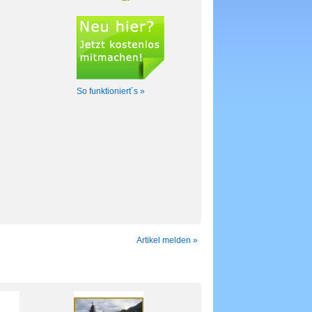
So funktioniert´s »
Artikel melden »