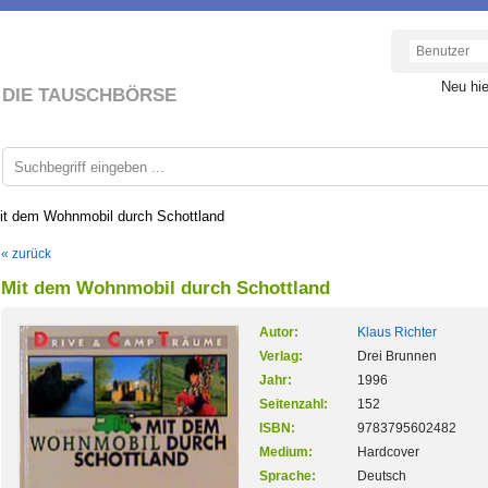
Neu hi
DIE TAUSCHBÖRSE
it dem Wohnmobil durch Schottland
« zurück
Mit dem Wohnmobil durch Schottland
Autor:
Klaus Richter
Verlag:
Drei Brunnen
Jahr:
1996
Seitenzahl:
152
ISBN:
9783795602482
Medium:
Hardcover
Sprache:
Deutsch