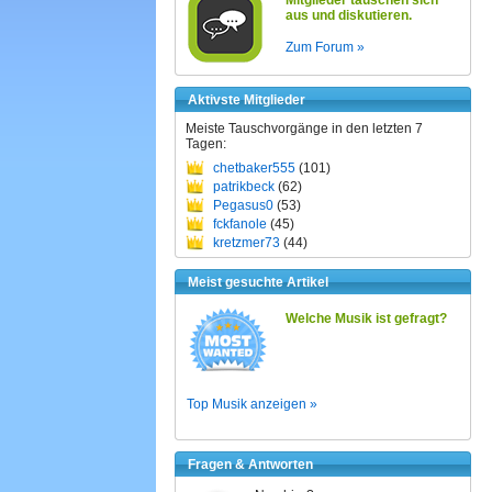
Mitglieder tauschen sich
aus und diskutieren.
Zum Forum »
Aktivste Mitglieder
Meiste Tauschvorgänge in den letzten 7
Tagen:
chetbaker555
(101)
patrikbeck
(62)
Pegasus0
(53)
fckfanole
(45)
kretzmer73
(44)
Meist gesuchte Artikel
Welche Musik ist gefragt?
Top Musik anzeigen »
Fragen & Antworten