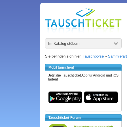
Im Katalog stöbern
Sie befinden sich hier:
Tauschbörse
»
Sammlerart
Mobil tauschen!
Jetzt die Tauschticket App für Android und iOS
laden!
Tauschticket-Forum