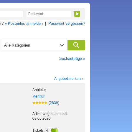
er?
» Kostenlos anmelden
|
Passwort vergessen?
Alle Kategorien
Suchaufträge »
Angebot merken »
Anbieter:
Merlitur
(
2839
)
Artikel angeboten seit:
03.06.2026
Tickets:
4