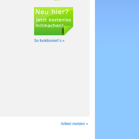
So funktioniert´s »
Artikel melden »