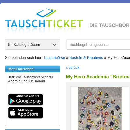
DIE TAUSCHBÖR
Im Katalog stöbern
Sie befinden sich hier:
Tauschbörse
»
Basteln & Kreatives
»
My Hero Acad
« zurück
Mobil tauschen!
My Hero Academia "Briefma
Jetzt die Tauschticket App für
Android und iOS laden!