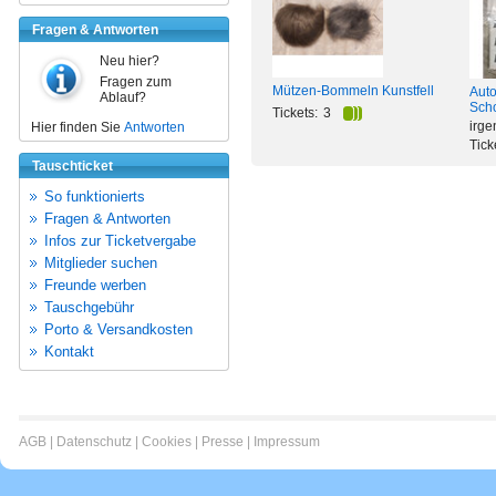
Fragen & Antworten
Neu hier?
Fragen zum
Mützen-Bommeln Kunstfell
Auto
Ablauf?
Scho
Tickets:
3
irge
Hier finden Sie
Antworten
Tick
Tauschticket
So funktionierts
Fragen & Antworten
Infos zur Ticketvergabe
Mitglieder suchen
Freunde werben
Tauschgebühr
Porto & Versandkosten
Kontakt
AGB
|
Datenschutz
|
Cookies
|
Presse
|
Impressum