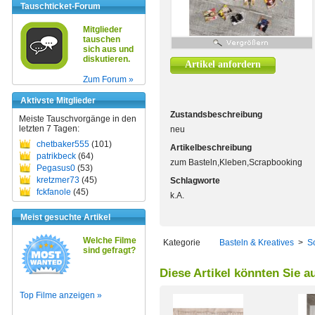
Tauschticket-Forum
Mitglieder
tauschen
sich aus und
diskutieren.
Artikel anfordern
Zum Forum »
Aktivste Mitglieder
Zustandsbeschreibung
Meiste Tauschvorgänge in den
letzten 7 Tagen:
neu
chetbaker555
(101)
Artikelbeschreibung
patrikbeck
(64)
zum Basteln,Kleben,Scrapbooking
Pegasus0
(53)
kretzmer73
(45)
Schlagworte
fckfanole
(45)
k.A.
Meist gesuchte Artikel
Welche Filme
Kategorie
Basteln & Kreatives
>
S
sind gefragt?
Diese Artikel könnten Sie a
Top Filme anzeigen »