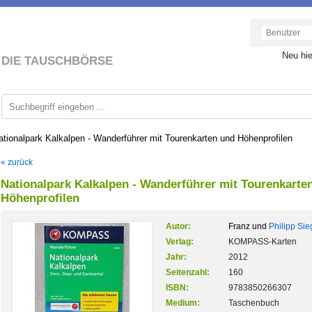
Neu hi
DIE TAUSCHBÖRSE
ationalpark Kalkalpen - Wanderführer mit Tourenkarten und Höhenprofilen
« zurück
Nationalpark Kalkalpen - Wanderführer mit Tourenkarte
Höhenprofilen
Autor:
Franz und
Philipp Sie
Verlag:
KOMPASS-Karten
Jahr:
2012
Seitenzahl:
160
ISBN:
9783850266307
Medium:
Taschenbuch