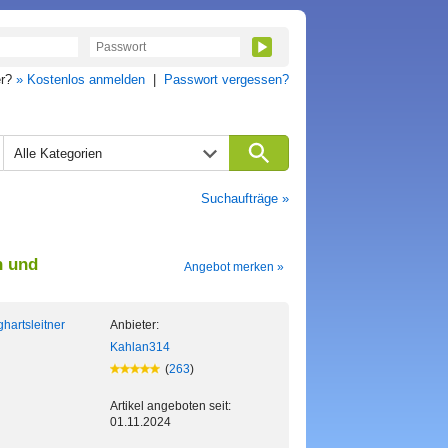
er?
» Kostenlos anmelden
|
Passwort vergessen?
Alle Kategorien
Suchaufträge »
n und
Angebot merken »
ghartsleitner
Anbieter:
Kahlan314
(
263
)
Artikel angeboten seit:
01.11.2024