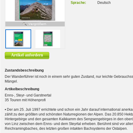
Sprache:
Deutsch
Artikel anfordern
Zustandsbeschreibung
Der Wanderführer ist noch in einem sehr guten Zustand, nur leichte Gebrauchs
Mängel.
Artikelbeschreibung
Enns-, Steyr- und Garstnertal
35 Touren mit Höhenprofi
• Der am 25. Juli 1997 errichtete und schon ein Jahr darauf international anerk
zählt zu den größten und schönsten Naturregionen der Alpen. Das 20.850 Hekt
Hintergebirge und den gesamten Kalkkamm des Sengsengebirges in den oberöst
von Linz zwischen dem Enns- und dem Steyrtal erheben. Berühmt sind vor alle
Reichramingbaches, des letzten großen intakten Bachsystems der Ostalpen.