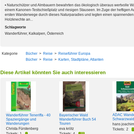
• Naturschützer und Almbauern bewahrten das ökologisch überaus wertvolle Wa
einem Kanonen-Testschießplatz und riesigen Stauseen. Im Zuge der heftigen A
ersten Wanderwege durch dieses Naturparadies und legten einen spannenden „S
Holzknechte an...
Schlagworte
Wanderführer, Kalkalpen, Österreich
Kategorie
Bücher
>
Reise
>
Reiseführer Europa
Bücher
>
Reise
>
Karten, Stadtpläne, Atlanten
Diese Artikel könnten Sie auch interessieren
ADAC Wande
Wanderführer Teneriffa - 40
Bayerischer Wald
Schwarzwald
Spaziergänge und
Wanderführer Buch 54
Wanderungen
Touren
hans joachim
Christa Fürstenberg
eva krötz
Tickets:
2
Tickets:
1
Tickets:
4