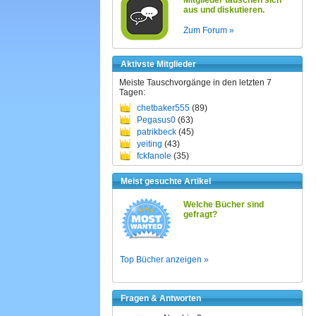
Mitglieder tauschen sich
aus und diskutieren.
Zum Forum »
Aktivste Mitglieder
Meiste Tauschvorgänge in den letzten 7
Tagen:
chetbaker555
(89)
Pegasus0
(63)
patrikbeck
(45)
yeiting
(43)
fckfanole
(35)
Meist gesuchte Artikel
Welche Bücher sind
gefragt?
Top Bücher anzeigen »
Fragen & Antworten