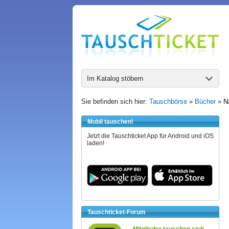
Im Katalog stöbern
Sie befinden sich hier:
Tauschbörse
»
Bücher
»
N
Mobil tauschen!
Jetzt die Tauschticket App für Android und iOS
laden!
Tauschticket-Forum