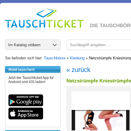
DIE TAUSCHBÖR
Im Katalog stöbern
Sie befinden sich hier:
Tauschbörse
»
Kleidung
»
Netzstrümpfe Kniestrüm
« zurück
Mobil tauschen!
Jetzt die Tauschticket App für
Netzstrümpfe Kniestrümpfe
Android und iOS laden!