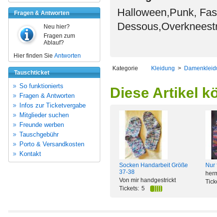
Halloween,Punk, Fas
Fragen & Antworten
Dessous,Overkneest
Neu hier?
Fragen zum
Ablauf?
Hier finden Sie
Antworten
Kategorie
Kleidung
>
Damenkleid
Tauschticket
So funktionierts
Diese Artikel k
Fragen & Antworten
Infos zur Ticketvergabe
Mitglieder suchen
Freunde werben
Tauschgebühr
Porto & Versandkosten
Kontakt
Socken Handarbeit Größe
Nur 
37-38
herm
Von mir handgestrickt
Tick
Tickets:
5