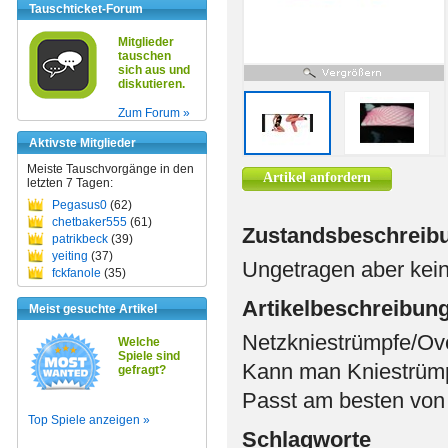
Tauschticket-Forum
Mitglieder
tauschen
sich aus und
diskutieren.
Zum Forum »
Aktivste Mitglieder
Meiste Tauschvorgänge in den
Artikel anfordern
letzten 7 Tagen:
Pegasus0
(62)
chetbaker555
(61)
Zustandsbeschreib
patrikbeck
(39)
yeiting
(37)
Ungetragen aber kei
fckfanole
(35)
Artikelbeschreibun
Meist gesuchte Artikel
Netzkniestrümpfe/Ov
Welche
Spiele sind
Kann man Kniestrümp
gefragt?
Passt am besten von
Top Spiele anzeigen »
Schlagworte