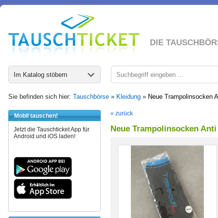
DIE TAUSCHBÖR
Im Katalog stöbern
Sie befinden sich hier:
Tauschbörse
»
Kleidung
»
Neue Trampolinsocken A
« zurück
Mobil tauschen!
Neue Trampolinsocken Anti
Jetzt die Tauschticket App für
Android und iOS laden!