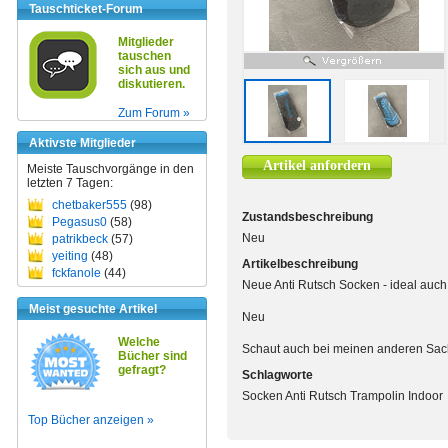
Tauschticket-Forum
Mitglieder
tauschen
sich aus und
diskutieren.
Zum Forum »
Aktivste Mitglieder
Artikel anfordern
Meiste Tauschvorgänge in den
letzten 7 Tagen:
chetbaker555
(98)
Zustandsbeschreibung
Pegasus0
(58)
Neu
patrikbeck
(57)
yeiting
(48)
Artikelbeschreibung
fckfanole
(44)
Neue Anti Rutsch Socken - ideal auch 
Meist gesuchte Artikel
Neu
Welche
Schaut auch bei meinen anderen Sach
Bücher sind
gefragt?
Schlagworte
Socken Anti Rutsch Trampolin Indoor
Top Bücher anzeigen »