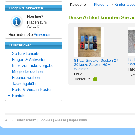
Kategorie
Kleidung
>
Kinder & Ju
Fragen & Antworten
Neu hier?
Diese Artikel könnten Sie a
Fragen zum
Ablauf?
Hier finden Sie
Antworten
Tauschticket
So funktionierts
Fragen & Antworten
Hoc
8 Paar Sneaker Socken 27-
Soc
30 kurze Socken H&M
Infos zur Ticketvergabe
Sommer
Falk
Mitglieder suchen
H&M
Tick
Freunde werben
Tickets:
2
Tauschgebühr
Porto & Versandkosten
Kontakt
AGB
|
Datenschutz
|
Cookies
|
Presse
|
Impressum