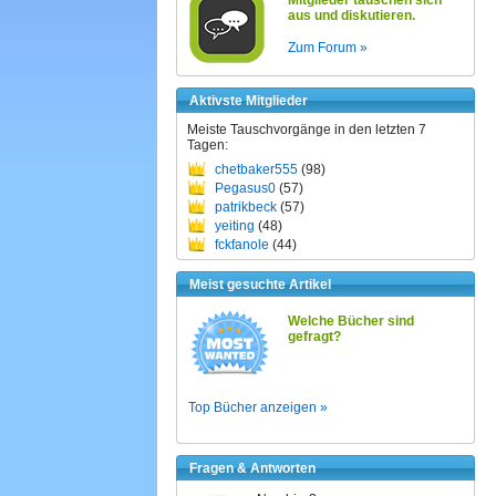
Mitglieder tauschen sich
aus und diskutieren.
Zum Forum »
Aktivste Mitglieder
Meiste Tauschvorgänge in den letzten 7
Tagen:
chetbaker555
(98)
Pegasus0
(57)
patrikbeck
(57)
yeiting
(48)
fckfanole
(44)
Meist gesuchte Artikel
Welche Bücher sind
gefragt?
Top Bücher anzeigen »
Fragen & Antworten