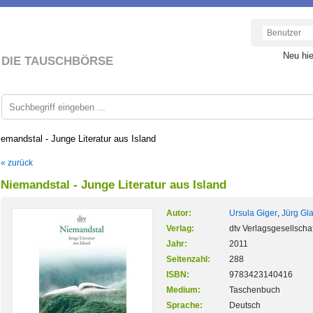
Neu hi
DIE TAUSCHBÖRSE
iemandstal - Junge Literatur aus Island
« zurück
Niemandstal - Junge Literatur aus Island
Autor:
Ursula Giger
,
Jürg Gl
Verlag:
dtv Verlagsgesellschaf
Jahr:
2011
Seitenzahl:
288
ISBN:
9783423140416
Medium:
Taschenbuch
Sprache:
Deutsch