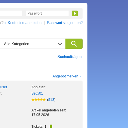
er?
» Kostenlos anmelden
|
Passwort vergessen?
Alle Kategorien
Suchaufträge »
Angebot merken »
auser
Anbieter:
t
Betty01
(
513
)
Artikel angeboten seit:
17.05.2026
Tickets:
1