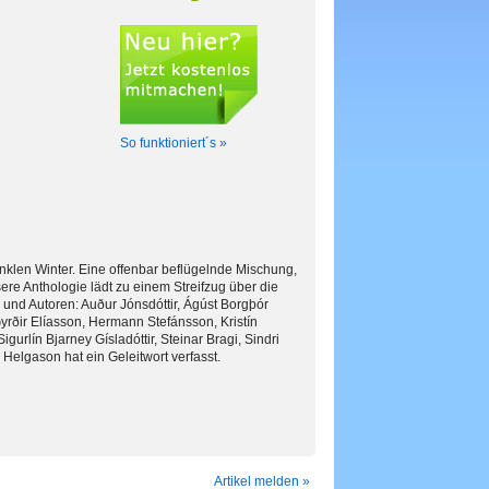
So funktioniert´s »
unklen Winter. Eine offenbar beflügelnde Mischung,
ere Anthologie lädt zu einem Streifzug über die
und Autoren: Auður Jónsdóttir, Ágúst Borgþór
yrðir Elíasson, Hermann Stefánsson, Kristín
igurlín Bjarney Gísladóttir, Steinar Bragi, Sindri
 Helgason hat ein Geleitwort verfasst.
Artikel melden »