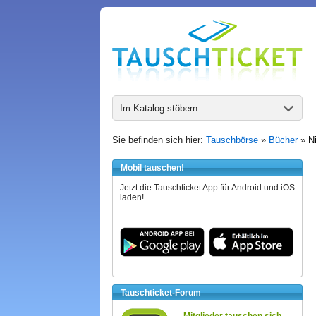
Im Katalog stöbern
Sie befinden sich hier:
Tauschbörse
»
Bücher
»
N
Mobil tauschen!
Jetzt die Tauschticket App für Android und iOS
laden!
Tauschticket-Forum