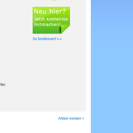
So funktioniert´s »
ter.
Artikel melden »