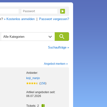
er?
» Kostenlos anmelden
|
Passwort vergessen?
Alle Kategorien
Suchaufträge »
Angebot merken »
Anbieter:
koji_nanjo
(
156
)
Artikel angeboten seit:
06.07.2026
Tickets:
2