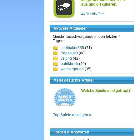
Mitglieder tauschen sich
aus und diskutieren.
Zum Forum »
Aktivste Mitglieder
Meiste Tauschvorgänge in den letzten 7
Tagen:
chetbaker555
(71)
Pegasus0
(60)
yeiting
(42)
patrikbeck
(40)
wassergarten
(35)
Meist gesuchte Artikel
Welche Spiele sind gefragt?
Top Spiele anzeigen »
Fragen & Antworten