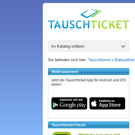
Im Katalog stöbern
Sie befinden sich hier:
Tauschbörse
»
Babyartikel
Mobil tauschen!
Jetzt die Tauschticket App für Android und iOS
laden!
Tauschticket-Forum