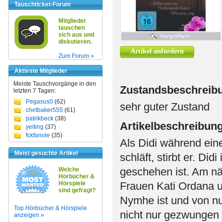
Tauschticket-Forum
Mitglieder
tauschen
sich aus und
diskutieren.
Artikel anfordern
Zum Forum »
Aktivste Mitglieder
Meiste Tauschvorgänge in den
Zustandsbeschreib
letzten 7 Tagen:
Pegasus0
(62)
sehr guter Zustand
chetbaker555
(61)
patrikbeck
(38)
Artikelbeschreibun
yeiting
(37)
fckfanole
(35)
Als Didi während ein
Meist gesuchte Artikel
schläft, stirbt er. Did
geschehen ist. Am nä
Welche
Hörbücher &
Hörspiele
Frauen Kati Ordana u
sind gefragt?
Nymhe ist und von nu
Top Hörbücher & Hörspiele
nicht nur gezwungen 
anzeigen »