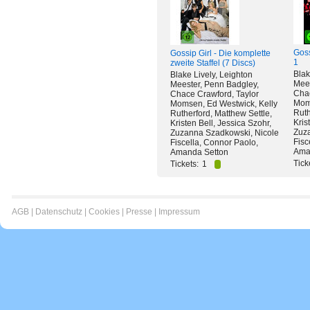
Goss
Gossip Girl - Die komplette
1
zweite Staffel (7 Discs)
Blak
Blake Lively, Leighton
Mees
Meester, Penn Badgley,
Chac
Chace Crawford, Taylor
Moms
Momsen, Ed Westwick, Kelly
Ruth
Rutherford, Matthew Settle,
Kris
Kristen Bell, Jessica Szohr,
Zuz
Zuzanna Szadkowski, Nicole
Fisc
Fiscella, Connor Paolo,
Ama
Amanda Setton
Tick
Tickets:
1
AGB
|
Datenschutz
|
Cookies
|
Presse
|
Impressum