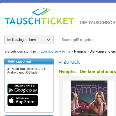
DIE TAUSCHBÖR
Im Katalog stöbern
Sie befinden sich hier:
Tauschbörse
»
Filme
»
Nymphs - Die komplette erst
« zurück
Mobil tauschen!
Jetzt die Tauschticket App für
Nymphs - Die komplette erst
Android und iOS laden!