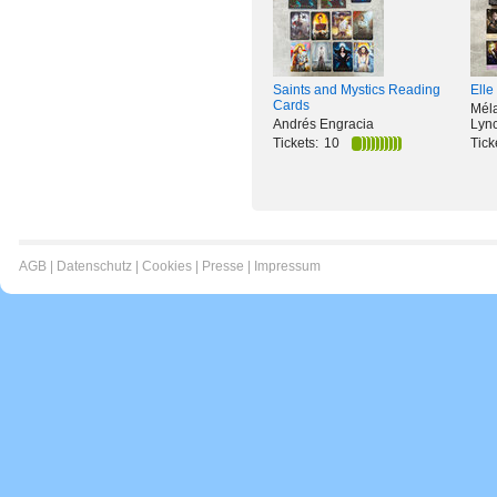
Saints and Mystics Reading
Elle
Cards
Mél
Andrés Engracia
Lyn
Tickets:
10
Tick
AGB
|
Datenschutz
|
Cookies
|
Presse
|
Impressum