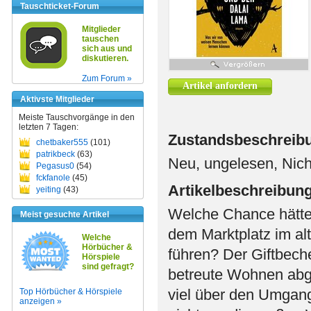
Tauschticket-Forum
Mitglieder
tauschen
sich aus und
diskutieren.
Zum Forum »
Artikel anfordern
Aktivste Mitglieder
Meiste Tauschvorgänge in den
letzten 7 Tagen:
Zustandsbeschreib
chetbaker555
(101)
patrikbeck
(63)
Neu, ungelesen, Nich
Pegasus0
(54)
fckfanole
(45)
Artikelbeschreibun
yeiting
(43)
Welche Chance hätte 
Meist gesuchte Artikel
dem Marktplatz im a
Welche
Hörbücher &
führen? Der Giftbeche
Hörspiele
sind gefragt?
betreute Wohnen abg
viel über den Umgang
Top Hörbücher & Hörspiele
anzeigen »