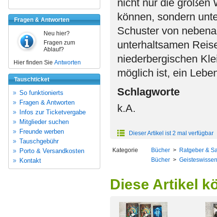
nicht nur die großen
können, sondern unt
Fragen & Antworten
Schuster von nebenan
Neu hier?
unterhaltsamen Reise
Fragen zum
Ablauf?
niederbergischen Klei
Hier finden Sie
Antworten
möglich ist, ein Lebe
Tauschticket
Schlagworte
So funktionierts
Fragen & Antworten
k.A.
Infos zur Ticketvergabe
Mitglieder suchen
Freunde werben
Dieser Artikel ist 2 mal verfügbar
Tauschgebühr
Kategorie
Bücher
>
Ratgeber & S
Porto & Versandkosten
Bücher
>
Geisteswissen
Kontakt
Diese Artikel k