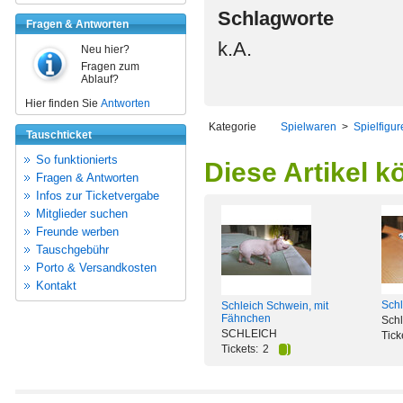
Schlagworte
Fragen & Antworten
k.A.
Neu hier?
Fragen zum
Ablauf?
Hier finden Sie
Antworten
Kategorie
Spielwaren
>
Spielfigur
Tauschticket
So funktionierts
Diese Artikel k
Fragen & Antworten
Infos zur Ticketvergabe
Mitglieder suchen
Freunde werben
Tauschgebühr
Porto & Versandkosten
Kontakt
Schl
Schleich Schwein, mit
Fähnchen
Schl
SCHLEICH
Tick
Tickets:
2