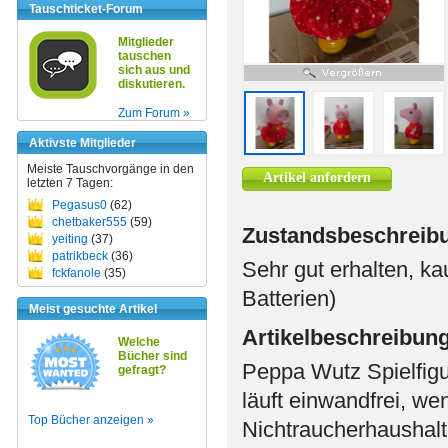
Tauschticket-Forum
Mitglieder
tauschen
sich aus und
diskutieren.
Zum Forum »
Aktivste Mitglieder
Meiste Tauschvorgänge in den
Artikel anfordern
letzten 7 Tagen:
Pegasus0
(62)
chetbaker555
(59)
Zustandsbeschreib
yeiting
(37)
patrikbeck
(36)
Sehr gut erhalten, k
fckfanole
(35)
Batterien)
Meist gesuchte Artikel
Artikelbeschreibun
Welche
Bücher sind
Peppa Wutz Spielfigur
gefragt?
läuft einwandfrei, we
Top Bücher anzeigen »
Nichtraucherhaushalt