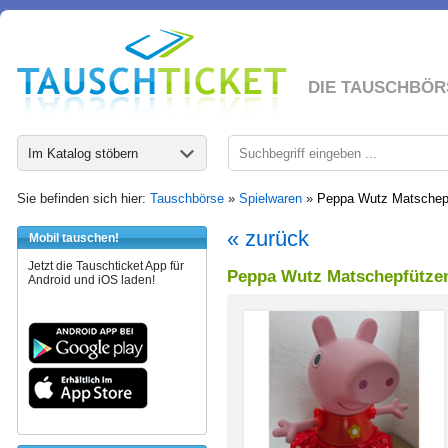
DIE TAUSCHBÖR
Im Katalog stöbern
Sie befinden sich hier:
Tauschbörse
»
Spielwaren
»
Peppa Wutz Matschepf
« zurück
Mobil tauschen!
Jetzt die Tauschticket App für
Peppa Wutz Matschepfützen
Android und iOS laden!