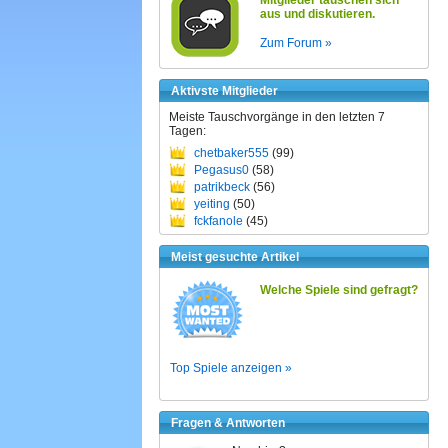
Mitglieder tauschen sich
aus und diskutieren.
Zum Forum »
Aktivste Mitglieder
Meiste Tauschvorgänge in den letzten 7
Tagen:
chetbaker555
(99)
Pegasus0
(58)
patrikbeck
(56)
yeiting
(50)
fckfanole
(45)
Meist gesuchte Artikel
Welche Spiele sind gefragt?
Top Spiele anzeigen »
Fragen & Antworten