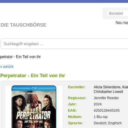
Neu hi
DIE TAUSCHBÖRSE
petrator - Ein Teil von ihr
« zurück
Perpetrator - Ein Teil von ihr
Darsteller:
Alicia Silverstone, Ki
Christopher Lowell
Regisseur:
Jennifer Reeder
Jahr:
2024
EAN:
4250128445245
Medium:
1 Blu-ray
Sprache:
Deutsch, Englisch