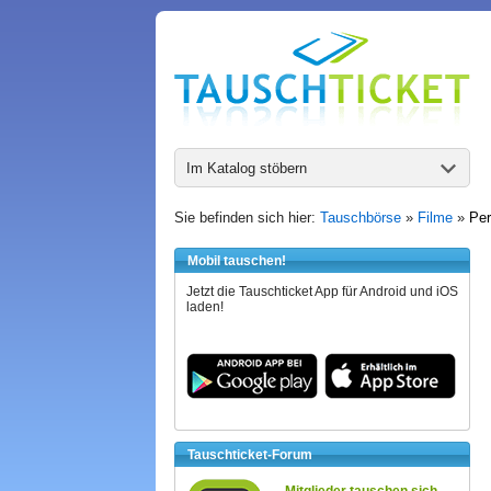
Im Katalog stöbern
Sie befinden sich hier:
Tauschbörse
»
Filme
»
Per
Mobil tauschen!
Jetzt die Tauschticket App für Android und iOS
laden!
Tauschticket-Forum