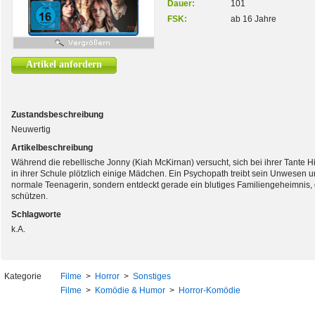
Dauer:
101
FSK:
ab 16 Jahre
Artikel anfordern
Zustandsbeschreibung
Neuwertig
Artikelbeschreibung
Während die rebellische Jonny (Kiah McKirnan) versucht, sich bei ihrer Tante Hi
in ihrer Schule plötzlich einige Mädchen. Ein Psychopath treibt sein Unwesen u
normale Teenagerin, sondern entdeckt gerade ein blutiges Familiengeheimnis, 
schützen.
Schlagworte
k.A.
Kategorie
Filme
>
Horror
>
Sonstiges
Filme
>
Komödie & Humor
>
Horror-Komödie