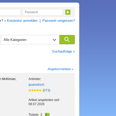
er?
» Kostenlos anmelden
|
Passwort vergessen?
Alle Kategorien
Suchaufträge »
Angebot merken »
ah McKirnan,
Anbieter:
guaredisch
(
573
)
Artikel angeboten seit:
08.07.2026
Tickets:
3