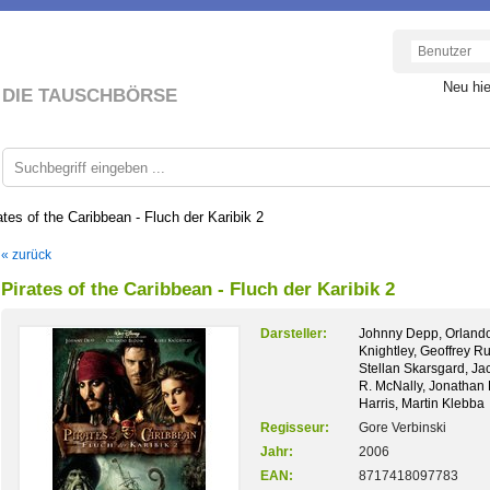
Neu hi
DIE TAUSCHBÖRSE
ates of the Caribbean - Fluch der Karibik 2
« zurück
Pirates of the Caribbean - Fluch der Karibik 2
Darsteller:
Johnny Depp, Orlando
Knightley, Geoffrey Ru
Stellan Skarsgard, Ja
R. McNally, Jonathan
Harris, Martin Klebba
Regisseur:
Gore Verbinski
Jahr:
2006
EAN:
8717418097783