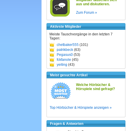
Mitglieder tauschen sich
aus und diskutieren.
Zum Forum »
Aktivste Mitglieder
Meiste Tauschvorgänge in den letzten 7
Tagen:
chetbaker555
(101)
patrikbeck
(63)
Pegasus0
(53)
fckfanole
(45)
yeiting
(43)
Meist gesuchte Artikel
Welche Hörbücher &
Hörspiele sind gefragt?
Top Hörbücher & Hörspiele anzeigen »
Fragen & Antworten