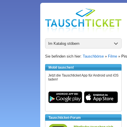
Im Katalog stöbern
Sie befinden sich hier:
Tauschbörse
»
Filme
»
Pir
Mobil tauschen!
Jetzt die Tauschticket App für Android und iOS
laden!
Tauschticket-Forum