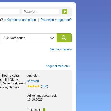
er?
» Kostenlos anmelden
|
Passwort vergessen?
Alle Kategorien
Suchaufträge »
Angebot merken »
 Bloom, Keira
Anbieter:
sh, Bill Nighy,
hamsterli
ck Davenport, Kevin
(
580
)
 Pryce, Naomie
Artikel angeboten seit:
19.10.2025
Tickets:
1