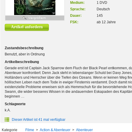
Medium:
1 DVD
Sprache:
Deutsch
Dauer:
145
FSK:
ab 12 Jahre
Artikel anfordern
Zustandsbeschreibung
Benutzt, aber in Ordnung
Artikelbeschreibung
Gerade erst ist Captain Jack Sparrow dem Fluch der Black Pearl entkommen, 
Abenteuer konfrontiert: Denn Jack steht in lebenslanger Schuld bei Davy Jone
Holländers und Herrscher über die Tiefen des Ozeans. Wenn er keinen Weg find
höllischen Leben nach dem Tode in ewiger Finsternis verdammt. Doch damit n
existenzielle Probleme erweisen sich als Hemmschuh für die bevorstehende Hoc
Swann, die wider besseres Wissen in die andauernden Eskapaden des Kapitän
beginnen …
Schlagworte
k.A.
Dieser Artikel ist 41 mal verfügbar
Kategorie
Filme
>
Action & Abenteuer
>
Abenteuer