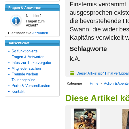
Finsternis verdammt.
Fragen & Antworten
ausgesprochen exist
Neu hier?
die bevorstehende Ho
Fragen zum
Ablauf?
Swann, die wider be
Hier finden Sie
Antworten
Kapitäns verwickelt
Tauschticket
Schlagworte
So funktionierts
Fragen & Antworten
k.A.
Infos zur Ticketvergabe
Mitglieder suchen
Dieser Artikel ist 41 mal verfügbar
Freunde werben
Tauschgebühr
Kategorie
Filme
>
Action & Abente
Porto & Versandkosten
Kontakt
Diese Artikel k