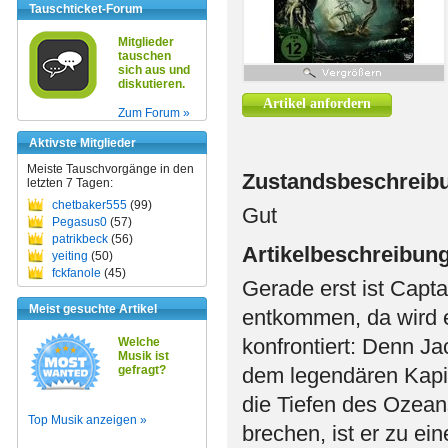
Tauschticket-Forum
Mitglieder
tauschen
sich aus und
diskutieren.
Artikel anfordern
Zum Forum »
Aktivste Mitglieder
Meiste Tauschvorgänge in den
Zustandsbeschreib
letzten 7 Tagen:
chetbaker555
(99)
Gut
Pegasus0
(57)
patrikbeck
(56)
Artikelbeschreibun
yeiting
(50)
fckfanole
(45)
Gerade erst ist Capt
Meist gesuchte Artikel
entkommen, da wird 
konfrontiert: Denn Ja
Welche
Musik ist
gefragt?
dem legendären Kapi
die Tiefen des Ozean
Top Musik anzeigen »
brechen, ist er zu e