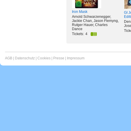
Iron Mask
GI J
Arnold Schwarzenegger,
Edit
Jackie Chan, Jason Flemyng,
Denn
Rutger Hauer, Charles
Jose
Dance
Tick
Tickets:
4
AGB
|
Datenschutz
|
Cookies
|
Presse
|
Impressum