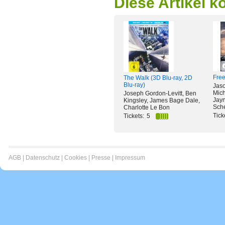
Diese Artikel k
Free
The Walk (3D Blu-ray, 2D
Blu-ray)
Jaso
Mich
Joseph Gordon-Levitt, Ben
Jayn
Kingsley, James Bage Dale,
Sch
Charlotte Le Bon
Tick
Tickets:
5
AGB
|
Datenschutz
|
Cookies
|
Presse
|
Impressum