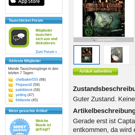
Tauschticket-Forum
Mitglieder
tauschen
sich aus und
diskutieren.
Zum Forum »
Aktivste Mitglieder
Meiste Tauschvorgänge in den
Artikel anfordern
letzten 7 Tagen:
chetbaker555
(98)
Pegasus0
(58)
Zustandsbeschreib
patrikbeck
(58)
yeiting
(47)
Guter Zustand. Keine
fckfanole
(45)
Artikelbeschreibun
Meist gesuchte Artikel
Gerade erst ist Capt
Welche
Musik ist
entkommen, da wird 
gefragt?