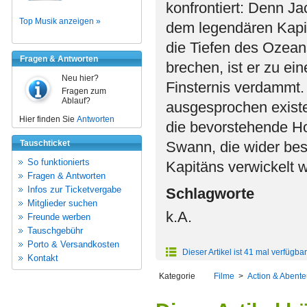
konfrontiert: Denn Ja
Top Musik anzeigen »
dem legendären Kapi
die Tiefen des Ozean
Fragen & Antworten
brechen, ist er zu e
Neu hier?
Finsternis verdammt.
Fragen zum
Ablauf?
ausgesprochen exist
Hier finden Sie
Antworten
die bevorstehende Ho
Tauschticket
Swann, die wider be
So funktionierts
Kapitäns verwickelt
Fragen & Antworten
Infos zur Ticketvergabe
Schlagworte
Mitglieder suchen
k.A.
Freunde werben
Tauschgebühr
Porto & Versandkosten
Dieser Artikel ist 41 mal verfügbar
Kontakt
Kategorie
Filme
>
Action & Abente