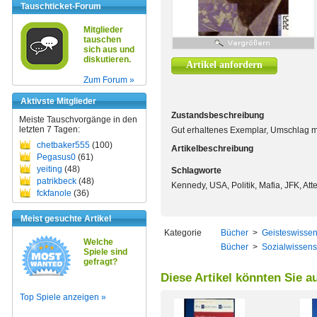
Tauschticket-Forum
Mitglieder
tauschen
sich aus und
diskutieren.
Artikel anfordern
Zum Forum »
Aktivste Mitglieder
Zustandsbeschreibung
Meiste Tauschvorgänge in den
letzten 7 Tagen:
Gut erhaltenes Exemplar, Umschlag mit
chetbaker555
(100)
Artikelbeschreibung
Pegasus0
(61)
yeiting
(48)
Schlagworte
patrikbeck
(48)
Kennedy, USA, Politik, Mafia, JFK, At
fckfanole
(36)
Meist gesuchte Artikel
Kategorie
Bücher
>
Geisteswissen
Welche
Bücher
>
Sozialwissens
Spiele sind
gefragt?
Diese Artikel könnten Sie a
Top Spiele anzeigen »