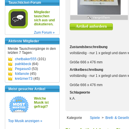
Tauschticket-Forum
Mitglieder
tauschen
sich aus und
diskutieren.
Artikel anfordern
Zum Forum »
Aktivste Mitglieder
Zustandsbeschreibung
Meiste Tauschvorgänge in den
letzten 7 Tagen:
vollständig - nur 1 x gelegt und dann 
chetbaker555
(101)
Größe 666 x 476 mm
patrikbeck
(64)
Pegasus0
(53)
Artikelbeschreibung
fckfanole
(45)
vollständig - nur 1 x gelegt und dann 
kretzmer73
(45)
Größe 666 x 476 mm
Meist gesuchte Artikel
Schlagworte
Welche
k.A.
Musik ist
gefragt?
Kategorie
Spiele
>
Brett- & Gesell
Top Musik anzeigen »