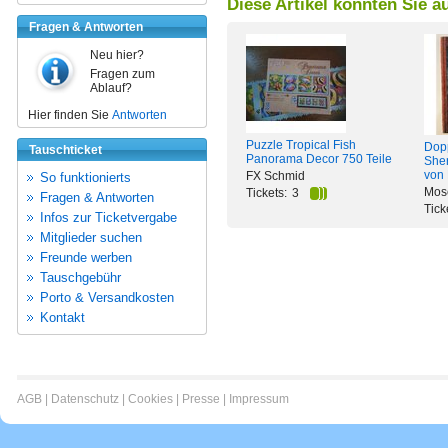
Diese Artikel könnten Sie a
Fragen & Antworten
Neu hier?
Fragen zum
Ablauf?
Hier finden Sie
Antworten
Puzzle Tropical Fish
Dopp
Tauschticket
Panorama Decor 750 Teile
She
von 
FX Schmid
So funktionierts
Mos
Tickets:
3
Fragen & Antworten
Tick
Infos zur Ticketvergabe
Mitglieder suchen
Freunde werben
Tauschgebühr
Porto & Versandkosten
Kontakt
AGB
|
Datenschutz
|
Cookies
|
Presse
|
Impressum