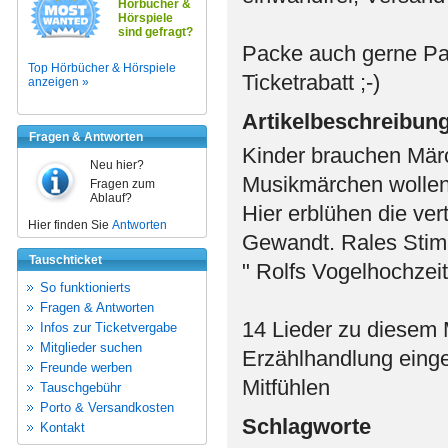
Hörbücher &
Hörspiele
sind gefragt?
Packe auch gerne Pa
Top Hörbücher & Hörspiele
Ticketrabatt ;-)
anzeigen »
Artikelbeschreibun
Fragen & Antworten
Kinder brauchen Märc
Neu hier?
Musikmärchen wollen 
Fragen zum
Ablauf?
Hier erblühen die ve
Hier finden Sie
Antworten
Gewandt. Rales Stimme
Tauschticket
" Rolfs Vogelhochzeit
So funktionierts
Fragen & Antworten
14 Lieder zu diesem 
Infos zur Ticketvergabe
Mitglieder suchen
Erzählhandlung einge
Freunde werben
Mitfühlen
Tauschgebühr
Porto & Versandkosten
Schlagworte
Kontakt