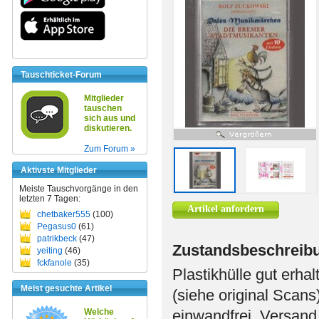
Tauschticket-Forum
Mitglieder
tauschen
sich aus und
diskutieren.
Zum Forum »
Aktivste Mitglieder
Meiste Tauschvorgänge in den
letzten 7 Tagen:
Artikel anfordern
chetbaker555
(100)
Pegasus0
(61)
patrikbeck
(47)
Zustandsbeschreib
yeiting
(46)
fckfanole
(35)
Plastikhülle gut erha
Meist gesuchte Artikel
(siehe original Scans
Welche
einwandfrei, Versand 