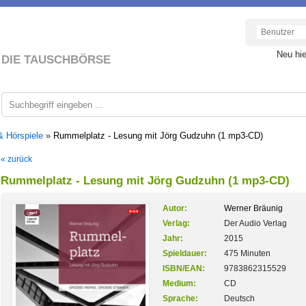
Neu hi
DIE TAUSCHBÖRSE
& Hörspiele
»
Rummelplatz - Lesung mit Jörg Gudzuhn (1 mp3-CD)
« zurück
Rummelplatz - Lesung mit Jörg Gudzuhn (1 mp3-CD)
Autor:
Werner Bräunig
Verlag:
Der Audio Verlag
Jahr:
2015
Spieldauer:
475 Minuten
ISBN/EAN:
9783862315529
Medium:
CD
Sprache:
Deutsch