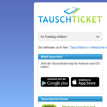
Im Katalog stöbern
Sie befinden sich hier:
Tauschbörse
»
Hörbücher 
Mobil tauschen!
Jetzt die Tauschticket App für Android und iOS
laden!
Tauschticket-Forum