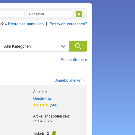
er?
» Kostenlos anmelden
|
Passwort vergessen?
Alle Kategorien
Suchaufträge »
Angebot merken »
Anbieter:
Gershwina
(
566
)
Artikel angeboten seit:
25.04.2026
Tickets:
2