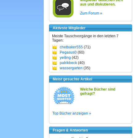
Mitglieder tauschen sich
aus und diskutieren.
Zum Forum »
Aktivste Mitglieder
Meiste Tauschvorgänge in den letzten 7
Tagen:
chetbaker555
(71)
Pegasus0
(60)
yeiting
(42)
patrikbeck
(40)
wassergarten
(35)
Meist gesuchte Artikel
Welche Bücher sind
gefragt?
Top Bücher anzeigen »
Fragen & Antworten