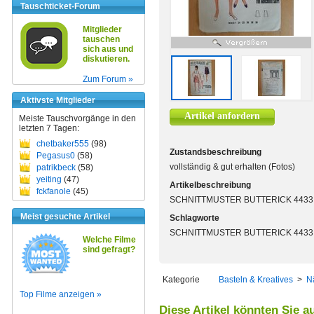
Tauschticket-Forum
Mitglieder
tauschen
sich aus und
diskutieren.
Zum Forum »
Aktivste Mitglieder
Artikel anfordern
Meiste Tauschvorgänge in den
letzten 7 Tagen:
chetbaker555
(98)
Zustandsbeschreibung
Pegasus0
(58)
vollständig & gut erhalten (Fotos)
patrikbeck
(58)
yeiting
(47)
Artikelbeschreibung
fckfanole
(45)
SCHNITTMUSTER BUTTERICK 4433 
Meist gesuchte Artikel
Schlagworte
SCHNITTMUSTER BUTTERICK 4433 
Welche Filme
sind gefragt?
Kategorie
Basteln & Kreatives
>
N
Top Filme anzeigen »
Diese Artikel könnten Sie a