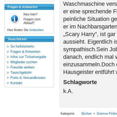
Waschmaschine versch
Fragen & Antworten
er eine sprechende F
Neu hier?
peinliche Situation g
Fragen zum
Ablauf?
er im Nachbarsgarte
Hier finden Sie
Antworten
„Scary Harry“, ist gar
Tauschticket
aussieht. Eigentlich
So funktionierts
sympathisch.Sein Job
Fragen & Antworten
danach, endlich mal 
Infos zur Ticketvergabe
Mitglieder suchen
einzusammeln.Doch da
Freunde werben
Hausgeister entführt w
Tauschgebühr
Porto & Versandkosten
Schlagworte
Kontakt
k.A.
Kategorie
Bücher
>
Science Ficti