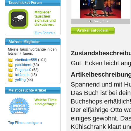
Tauschticket-Forum
Mitglieder
tauschen
sich aus und
diskutieren.
Artikel anfordern
Zum Forum »
Aktivste Mitglieder
Meiste Tauschvorgänge in den
Zustandsbeschreib
letzten 7 Tagen:
chetbaker555
(101)
Gut. Ecken leicht an
patrikbeck
(63)
Pegasus0
(53)
Artikelbeschreibun
fckfanole
(45)
yeiting
(44)
Spannend und mit H
Meist gesuchte Artikel
Das Buch ist bei dein
Buchshops erhältlich
Welche Filme
sind gefragt?
Der elfjährige Otto 
einiges gewohnt. Da
Top Filme anzeigen »
Kühlschrank klaut un