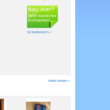
So funktioniert´s »
Artikel melden »