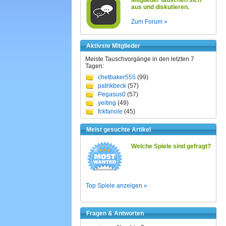
Mitglieder tauschen sich
aus und diskutieren.
Zum Forum »
Aktivste Mitglieder
Meiste Tauschvorgänge in den letzten 7
Tagen:
chetbaker555
(99)
patrikbeck
(57)
Pegasus0
(57)
yeiting
(49)
fckfanole
(45)
Meist gesuchte Artikel
Welche Spiele sind gefragt?
Top Spiele anzeigen »
Fragen & Antworten