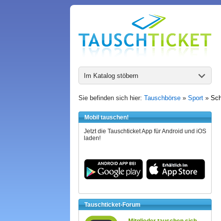
Im Katalog stöbern
Sie befinden sich hier:
Tauschbörse
»
Sport
»
Sch
Mobil tauschen!
Jetzt die Tauschticket App für Android und iOS
laden!
Tauschticket-Forum