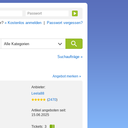
er?
» Kostenlos anmelden
|
Passwort vergessen?
Alle Kategorien
Suchaufträge »
Angebot merken »
Anbieter:
Leela88
(
2470
)
Artikel angeboten seit:
15.06.2025
Tickets:
3